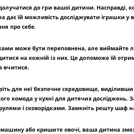
олучатися до гри вашої дитини. Насправді, ко
гра дає їй можливість досліджувати іграшки у в
ня про себе.
ами може бути переповнена, але виймайте лиш
тися на кожній із них. Це допоможе їй отрим
а вчитися.
воріть для неї безпечне середовище, виділивши
го комода у кухні для дитячих досліджень. З
улями і сковорідками. Замкніть решту шаф 
 машину або кришите овочі, ваша дитина змож