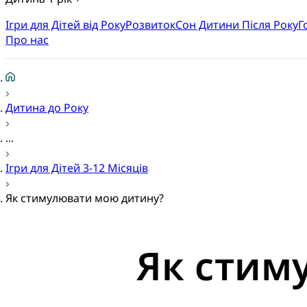
Ігри для Дітей від Року
Розвиток
Cон Дитини Після Року
Г
Про нас
Дитина до Року
...
Ігри для Дітей 3-12 Місяців
Як стимулювати мою дитину?
Як стим