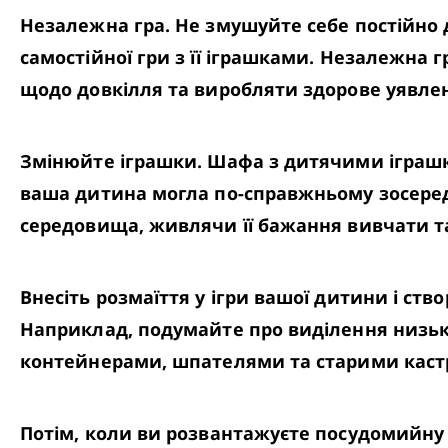
Незалежна гра. Не змушуйте себе постійно д
самостійної гри з її іграшками. Незалежна 
щодо довкілля та виробляти здорове уявлен
Змінюйте іграшки. Шафа з дитячими іграшк
ваша дитина могла по-справжньому зосереди
середовища, живлячи її бажання вивчати т
Внесіть розмаїття у ігри вашої дитини і ст
Наприклад, подумайте про виділення низько
контейнерами, шпателями та старими кастр
Потім, коли ви розвантажуєте посудомийну