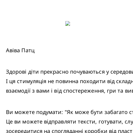
Авіва Патц
Здорові діти прекрасно почуваються у середов
І ця стимуляція не повинна походити від складн
взаємодії з вами і від спостереження, гри та в
Ви можете подумати: "Як може бути забагато ст
Це ви можете відправляти тексти, готувати, сл
зосередитися на спогляданні коробки від пласт