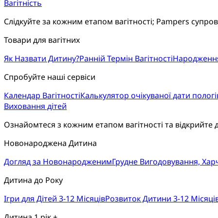
Вагітність
Слідкуйте за кожним етапом вагітності; Pampers супро
Товари для вагітних
Як Назвати Дитину?
Ранній Термін Вагітності
Народженн
Спробуйте наші сервіси
Календар Вагітності
Калькулятор очікуваної дати пологі
Виховання дітей
Ознайомтеся з кожним етапом вагітності та відкрийте 
Новонароджена Дитина
Догляд за Новонародженим
Грудне Вигодовування, Ха
Дитина до Року
Ігри для Дітей 3-12 Місяців
Розвиток Дитини 3-12 Місяці
Дитина 1 рік +