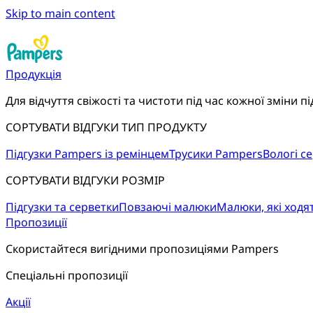
Skip to main content
Продукція
Для відчуття свіжості та чистоти під час кожної зміни пі
СОРТУВАТИ ВІДГУКИ ТИП ПРОДУКТУ
Підгузки Pampers із ремінцем
Трусики Pampers
Вологі с
СОРТУВАТИ ВІДГУКИ РОЗМІР
Підгузки та серветки
Повзаючі малюки
Малюки, які ходя
Пропозиції
Скористайтеся вигідними пропозиціями Pampers
Спеціальні пропозиції
Акції