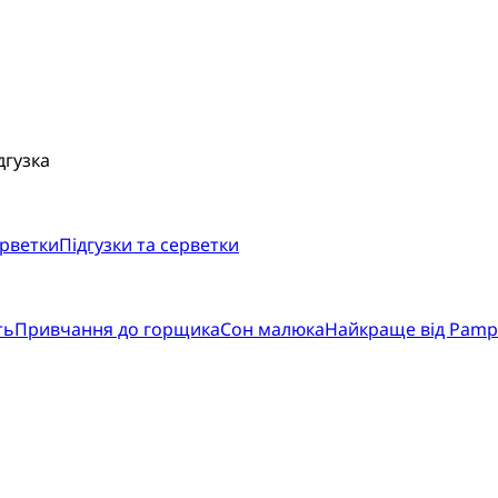
дгузка
ерветки
Підгузки та серветки
ть
Привчання до горщика
Сон малюка
Найкраще від Pamp