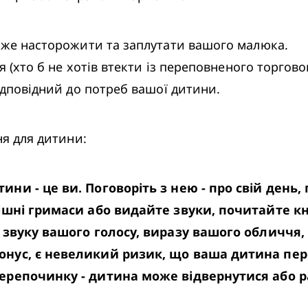
може насторожити та заплутати вашого малюка.

я (хто б не хотів втекти із переповненого торговог
відповідний до потреб вашої дитини.
ня для дитини:
ни - це ви. Поговоріть з нею - про свій день, 
ішні гримаси або видайте звуки, почитайте кни
і звуку вашого голосу, виразу вашого обличчя,
онус, є невеликий ризик, що ваша дитина пер
перепочинку - дитина може відвернутися або 