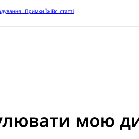
одування і Примхи Їжі
Всі статті
улювати мою д