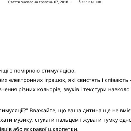
3 хв читання
Стаття оновлена травень 07, 2018
|
ищі з помірною стимуляцією.

их електронних іграшок, які свистять і співають -
ивчення різних кольорів, звуків і текстури навколо
имуляції?" Вважайте, що ваша дитина ще не вміє 
ухати музику, стукати пальцем і жувати гумку од
івців або яскравої шкарпетки.