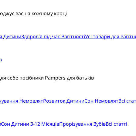
воджує вас на кожному кроці
я Дитини
Здоров'я під час Вагітності
Усі товари для вагітн
в
для себе посібники Pampers для батьків
рчування Немовлят
Розвиток Дитини
Сон Немовлят
Всі стат
в
Сон Дитини 3-12 Місяців
Прорізування Зубів
Всі статті