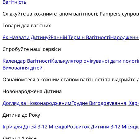
Вагітність
Слідкуйте за кожним етапом вагітності; Pampers супро
Товари для вагітних
Як Назвати Дитину?
Ранній Термін Вагітності
Народженн
Спробуйте наші сервіси
Календар Вагітності
Калькулятор очікуваної дати пологі
Виховання дітей
Ознайомтеся з кожним етапом вагітності та відкрийте 
Новонароджена Дитина
Догляд за Новонародженим
Грудне Вигодовування, Ха
Дитина до Року
Ігри для Дітей 3-12 Місяців
Розвиток Дитини 3-12 Місяці
Дитина 1 рік +