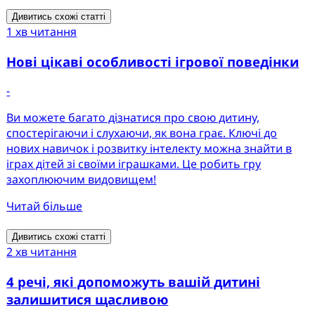
Дивитись схожі статті
1 хв читання
Нові цікаві особливості ігрової поведінки
-
Ви можете багато дізнатися про свою дитину,
спостерігаючи і слухаючи, як вона грає. Ключі до
нових навичок і розвитку інтелекту можна знайти в
іграх дітей зі своїми іграшками. Це робить гру
захоплюючим видовищем!
Читай більше
Дивитись схожі статті
2 хв читання
4 речі, які допоможуть вашій дитині
залишитися щасливою