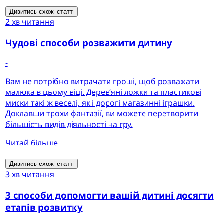
Дивитись схожі статті
2 хв читання
Чудові способи розважити дитину
-
Вам не потрібно витрачати гроші, щоб розважати
малюка в цьому віці. Дерев’яні ложки та пластикові
миски такі ж веселі, як і дорогі магазинні іграшки.
Доклавши трохи фантазії, ви можете перетворити
більшість видів діяльності на гру.
Читай більше
Дивитись схожі статті
3 хв читання
3 способи допомогти вашій дитині досягти
етапів розвитку