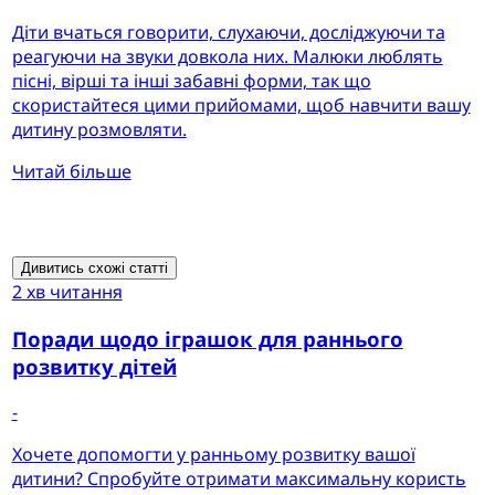
Діти вчаться говорити, слухаючи, досліджуючи та
реагуючи на звуки довкола них. Малюки люблять
пісні, вірші та інші забавні форми, так що
скористайтеся цими прийомами, щоб навчити вашу
дитину розмовляти.
Читай більше
Дивитись схожі статті
2 хв читання
Поради щодо іграшок для раннього
розвитку дітей
-
Хочете допомогти у ранньому розвитку вашої
дитини? Спробуйте отримати максимальну користь