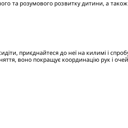
чного та розумового розвитку дитини, а тако
о неї на килимі і спробуйте покатати м'яч вперед і назад по
аняття, воно покращує координацію рук і очей