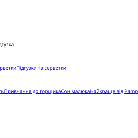
дгузка
ерветки
Підгузки та серветки
ть
Привчання до горщика
Сон малюка
Найкраще від Pamp