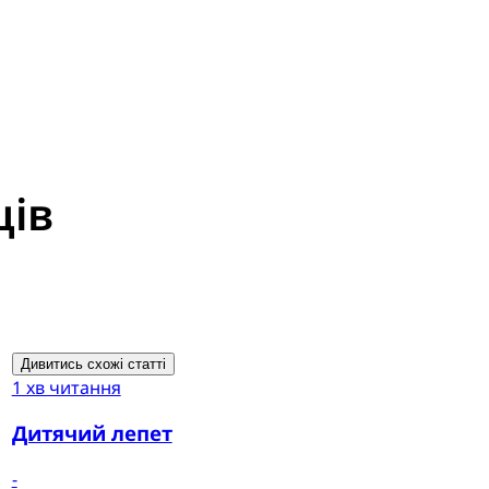
ців
Дивитись схожі статті
1 хв читання
Дитячий лепет
-