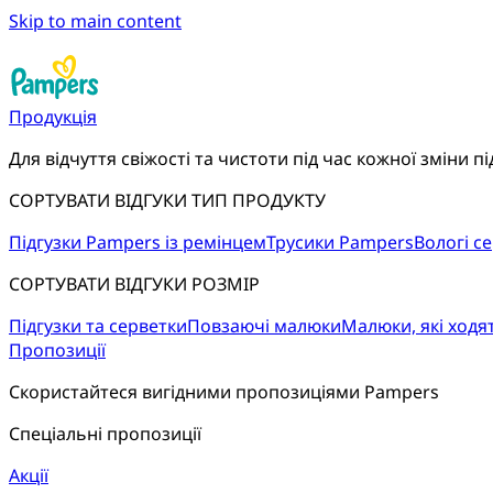
Skip to main content
Продукція
Для відчуття свіжості та чистоти під час кожної зміни пі
СОРТУВАТИ ВІДГУКИ ТИП ПРОДУКТУ
Підгузки Pampers із ремінцем
Трусики Pampers
Вологі с
СОРТУВАТИ ВІДГУКИ РОЗМІР
Підгузки та серветки
Повзаючі малюки
Малюки, які ходя
Пропозиції
Скористайтеся вигідними пропозиціями Pampers
Спеціальні пропозиції
Акції