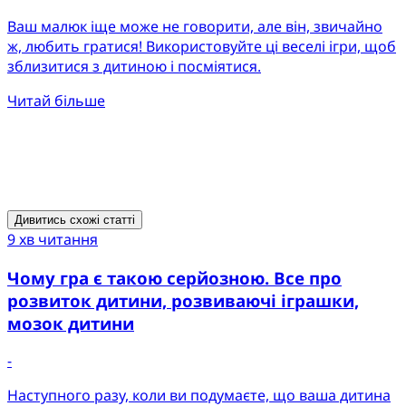
Ваш малюк іще може не говорити, але він, звичайно
ж, любить гратися! Використовуйте ці веселі ігри, щоб
зблизитися з дитиною і посміятися.
Читай більше
Дивитись схожі статті
9 хв читання
Чому гра є такою серйозною. Все про
розвиток дитини, розвиваючі іграшки,
мозок дитини
-
Наступного разу, коли ви подумаєте, що ваша дитина