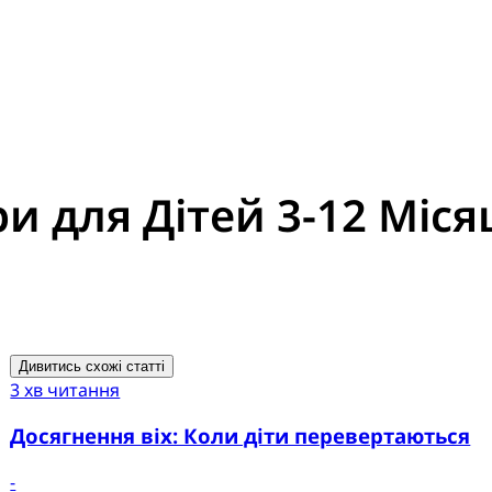
ри для Дітей 3-12 Міся
Дивитись схожі статті
3 хв читання
Досягнення віх: Коли діти перевертаються
-