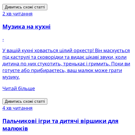
Дивитись схожі статті
2 хв читання
Музика на кухні
-
У вашій кухні ховається цілий оркестр! Він маскується
під каструлі та сковорідки та видає цікаві звуки, коли
дитина по них стукотить, тренькає і гримить. Поки ви
готуєте або прибираєтесь, ваш малюк може грати
музику.
Читай більше
Дивитись схожі статті
4 хв читання
Пальчикові ігри та дитячі віршики для
малюків