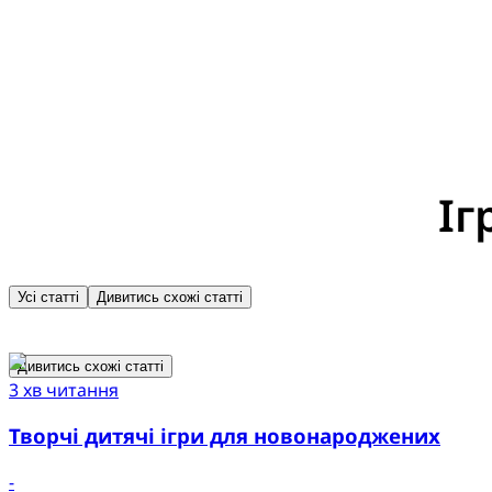
Іг
Усі статті
Дивитись схожі статті
Дивитись схожі статті
3 хв читання
Творчі дитячі ігри для новонароджених
-