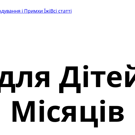
одування і Примхи Їжі
Всі статті
для Діте
Місяців