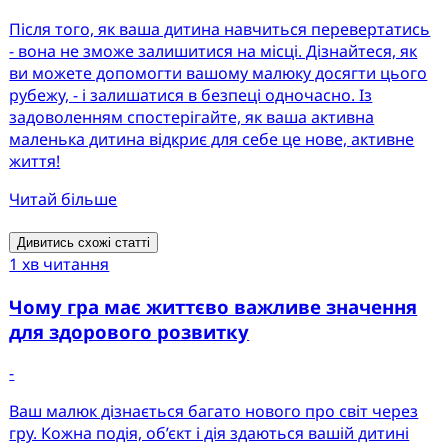
Після того, як ваша дитина навчиться перевертатись
- вона не зможе залишитися на місці. Дізнайтеся, як
ви можете допомогти вашому малюку досягти цього
рубежу, - і залишатися в безпеці одночасно. Із
задоволенням спостерігайте, як ваша активна
маленька дитина відкриє для себе це нове, активне
життя!
Читай більше
Дивитись схожі статті
1 хв читання
Чому гра має життєво важливе значення
для здорового розвитку
-
Ваш малюк дізнається багато нового про світ через
гру. Кожна подія, об’єкт і дія здаються вашій дитині