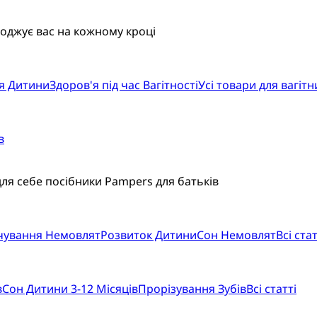
воджує вас на кожному кроці
я Дитини
Здоров'я під час Вагітності
Усі товари для вагітн
в
для себе посібники Pampers для батьків
рчування Немовлят
Розвиток Дитини
Сон Немовлят
Всі стат
в
Сон Дитини 3-12 Місяців
Прорізування Зубів
Всі статті