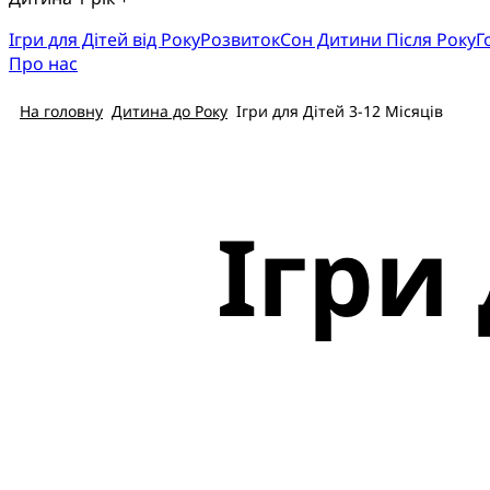
Ігри для Дітей від Року
Розвиток
Cон Дитини Після Року
Г
Про нас
На головну
Дитина до Року
Ігри для Дітей 3-12 Місяців
Ігри 