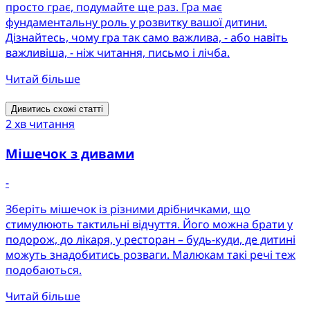
просто грає, подумайте ще раз. Гра має
фундаментальну роль у розвитку вашої дитини.
Дізнайтесь, чому гра так само важлива, - або навіть
важливіша, - ніж читання, письмо і лічба.
Читай більше
Дивитись схожі статті
2 хв читання
Мішечок з дивами
-
Зберіть мішечок із різними дрібничками, що
стимулюють тактильні відчуття. Його можна брати у
подорож, до лікаря, у ресторан – будь-куди, де дитині
можуть знадобитись розваги. Малюкам такі речі теж
подобаються.
Читай більше