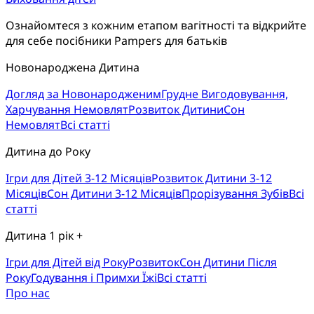
Ознайомтеся з кожним етапом вагітності та відкрийте
для себе посібники Pampers для батьків
Новонароджена Дитина
Догляд за Новонародженим
Грудне Вигодовування,
Харчування Немовлят
Розвиток Дитини
Сон
Немовлят
Всі статті
Дитина до Року
Ігри для Дітей 3-12 Місяців
Розвиток Дитини 3-12
Місяців
Сон Дитини 3-12 Місяців
Прорізування Зубів
Всі
статті
Дитина 1 рік +
Ігри для Дітей від Року
Розвиток
Cон Дитини Після
Року
Годування і Примхи Їжі
Всі статті
Про нас