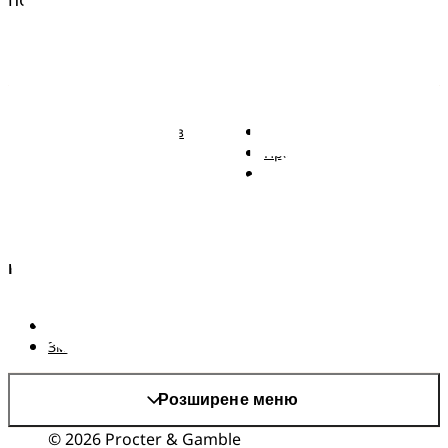
Pampers
Більше від Pampers
Підгузки Pampers із
Зв'язатися з нами
ремінцем
Правові положення
Трусики Pampers
Заява про доступність
Вологі серветки
Kонфіденційності та
Правові положення
AdChoices
Країна/регіон
Карта сайту
Сайт PG
Змінити країнa/регіон
Розширене меню
© 2026 Procter & Gamble