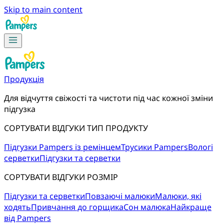
Skip to main content
Продукція
Для відчуття свіжості та чистоти під час кожної зміни
підгузка
СОРТУВАТИ ВІДГУКИ ТИП ПРОДУКТУ
Підгузки Pampers із ремінцем
Трусики Pampers
Вологі
серветки
Підгузки та серветки
СОРТУВАТИ ВІДГУКИ РОЗМІР
Підгузки та серветки
Повзаючі малюки
Малюки, які
ходять
Привчання до горщика
Сон малюка
Найкраще
від Pampers