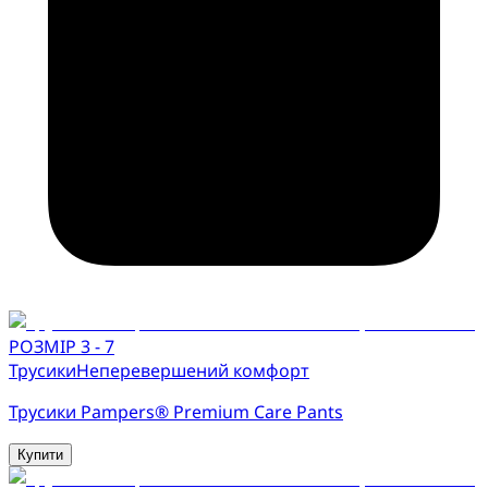
РОЗМІР 3 - 7
Трусики
Неперевершений комфорт
Трусики Pampers® Premium Care Pants
Купити