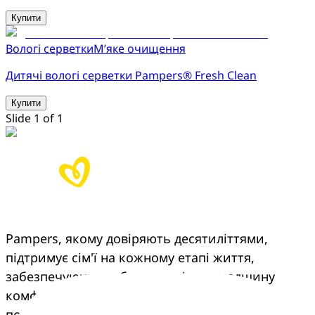
Купити
Вологі серветки
М’яке очищення
Дитячі вологі серветки Pampers® Fresh Clean
Купити
Slide 1 of 1
Pampers, якому довіряють десятиліттями,
підтримує сім'ї на кожному етапі життя,
забезпечуючи турботу, досвід та спадщину
комфорту, що переходить з покоління в
покоління.