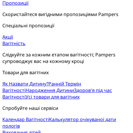
Пропозиції
Скористайтеся вигідними пропозиціями Pampers
Спеціальні пропозиції
Акції
Вагітність
Слідкуйте за кожним етапом вагітності; Pampers
супроводжує вас на кожному кроці
Товари для вагітних
Як Назвати Дитину?
Ранній Термін
Вагітності
Народження Дитини
Здоров'я під час
Вагітності
Усі товари для вагітних
Спробуйте наші сервіси
Календар Вагітності
Калькулятор очікуваної дати
пологів
Виховання дітей