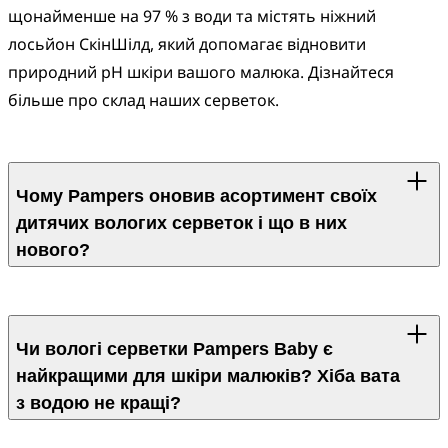
щонайменше на 97 % з води та містять ніжний 
лосьйон СкінШілд, який допомагає відновити 
природний pH шкіри вашого малюка. Дізнайтеся 
більше про склад наших серветок.
Чому Pampers оновив асортимент своїх
дитячих вологих серветок і що в них
нового?
Як і ваш малюк росте, ростемо й ми! Ми 
прислухаємося до вас, наших споживачів, тому 
Чи вологі серветки Pampers Baby є
завжди адаптуємося до того, що найбільше потрібно 
найкращими для шкіри малюків? Хіба вата
малюкам та їхнім родинам. Кожна родина унікальна, 
з водою не кращі?
тому ми оновили асортимент наших дитячих вологих 
серветок, щоб запропонувати більше вибору, 