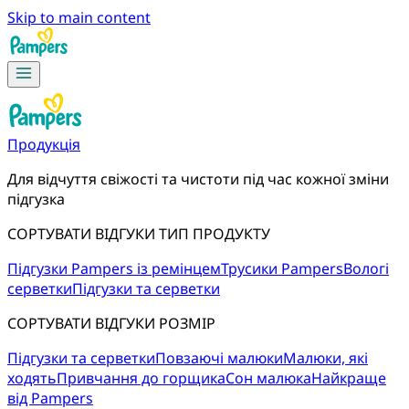
Skip to main content
Продукція
Для відчуття свіжості та чистоти під час кожної зміни
підгузка
СОРТУВАТИ ВІДГУКИ ТИП ПРОДУКТУ
Підгузки Pampers із ремінцем
Трусики Pampers
Вологі
серветки
Підгузки та серветки
СОРТУВАТИ ВІДГУКИ РОЗМІР
Підгузки та серветки
Повзаючі малюки
Малюки, які
ходять
Привчання до горщика
Сон малюка
Найкраще
від Pampers