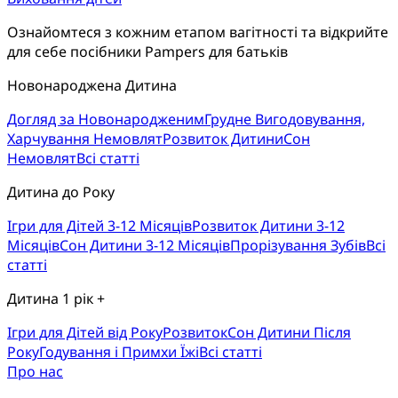
Ознайомтеся з кожним етапом вагітності та відкрийте
для себе посібники Pampers для батьків
Новонароджена Дитина
Догляд за Новонародженим
Грудне Вигодовування,
Харчування Немовлят
Розвиток Дитини
Сон
Немовлят
Всі статті
Дитина до Року
Ігри для Дітей 3-12 Місяців
Розвиток Дитини 3-12
Місяців
Сон Дитини 3-12 Місяців
Прорізування Зубів
Всі
статті
Дитина 1 рік +
Ігри для Дітей від Року
Розвиток
Cон Дитини Після
Року
Годування і Примхи Їжі
Всі статті
Про нас