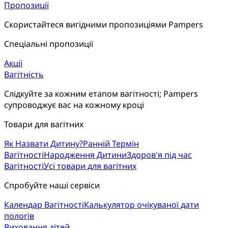
Пропозиції
Скористайтеся вигідними пропозиціями Pampers
Спеціальні пропозиції
Акції
Вагітність
Слідкуйте за кожним етапом вагітності; Pampers
супроводжує вас на кожному кроці
Товари для вагітних
Як Назвати Дитину?
Ранній Термін
Вагітності
Народження Дитини
Здоров'я під час
Вагітності
Усі товари для вагітних
Спробуйте наші сервіси
Календар Вагітності
Калькулятор очікуваної дати
пологів
Виховання дітей