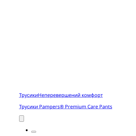
Трусики
Неперевершений комфорт
Трусики Pampers® Premium Care Pants