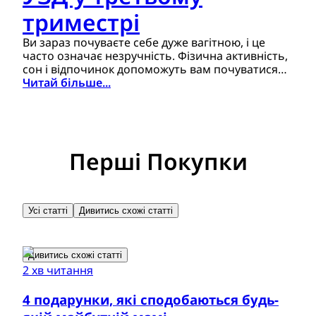
триместрі
Ви зараз почуваєте себе дуже вагітною, і це
часто означає незручність. Фізична активність,
сон і відпочинок допоможуть вам почуватися
себе краще. Як зберегти відчуття комфорту
Читай більше...
протягом третього триместру?
Перші Покупки
Усі статті
Дивитись схожі статті
Дивитись схожі статті
2 хв читання
4 подарунки, які сподобаються будь-