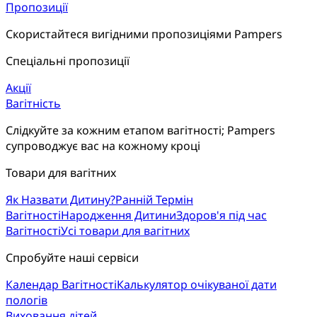
Пропозиції
Скористайтеся вигідними пропозиціями Pampers
Спеціальні пропозиції
Акції
Вагітність
Слідкуйте за кожним етапом вагітності; Pampers
супроводжує вас на кожному кроці
Товари для вагітних
Як Назвати Дитину?
Ранній Термін
Вагітності
Народження Дитини
Здоров'я під час
Вагітності
Усі товари для вагітних
Спробуйте наші сервіси
Календар Вагітності
Калькулятор очікуваної дати
пологів
Виховання дітей