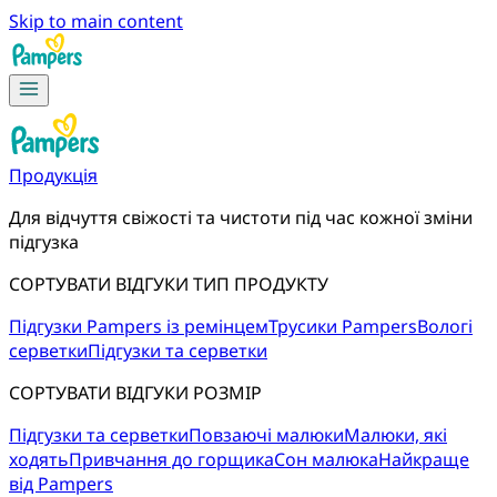
Skip to main content
Продукція
Для відчуття свіжості та чистоти під час кожної зміни
підгузка
СОРТУВАТИ ВІДГУКИ ТИП ПРОДУКТУ
Підгузки Pampers із ремінцем
Трусики Pampers
Вологі
серветки
Підгузки та серветки
СОРТУВАТИ ВІДГУКИ РОЗМІР
Підгузки та серветки
Повзаючі малюки
Малюки, які
ходять
Привчання до горщика
Сон малюка
Найкраще
від Pampers