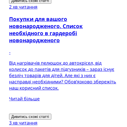
Дивитись схожі статті
2 хв читання
Покупки для вашого
новонародженого. Список
необхідного в гардеробі
новонародженого
-
Від нагрівачів пелюшок до автокрісел, від
колисок до пакетів для підгузників – зараз існує
безліч товарів для дітей. Але які з них є
насправді необхідними? Обов’язково збережіть
наш корисний список.
Читай більше
Дивитись схожі статті
3 хв читання