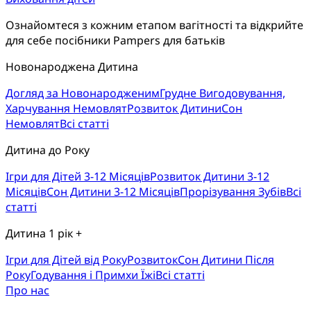
Ознайомтеся з кожним етапом вагітності та відкрийте
для себе посібники Pampers для батьків
Новонароджена Дитина
Догляд за Новонародженим
Грудне Вигодовування,
Харчування Немовлят
Розвиток Дитини
Сон
Немовлят
Всі статті
Дитина до Року
Ігри для Дітей 3-12 Місяців
Розвиток Дитини 3-12
Місяців
Сон Дитини 3-12 Місяців
Прорізування Зубів
Всі
статті
Дитина 1 рік +
Ігри для Дітей від Року
Розвиток
Cон Дитини Після
Року
Годування і Примхи Їжі
Всі статті
Про нас