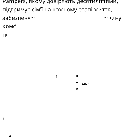
Pampers, якому довіряють десятиліттями,
підтримує сім'ї на кожному етапі життя,
забезпечуючи турботу, досвід та спадщину
комфорту, що переходить з покоління в
покоління.
Pampers
Більше від Pampers
Підгузки Pampers із
Зв'язатися з нами
ремінцем
Правові положення
Трусики Pampers
Заява про доступність
Вологі серветки
Kонфіденційності та
Правові положення
AdChoices
Країна/регіон
Карта сайту
Сайт PG