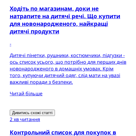
Ходіть по магазинам, доки не
натрапите на дитячі речі. Що купити
для новонародженого, найкращі
дитячі продукти
-
Дитячі пінетки, рушники, костюмчики, підгузки -
ось список усього, що потрібно для перших днів
новонародженого в домашніх умовах. Крім
того, купуючи дитячий одяг, слід мати на увазі
важливі поради з безпеки.
Читай більше
Дивитись схожі статті
2 хв читання
Контрольний список для покупок в