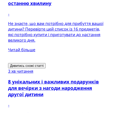
останню хвилину
-
Не знаєте, що вам потрібно для прибуття вашої
дитини? Перевірте цей список із 16 предметів,
які потрібно купити і приготувати до настання
великого дня.
Читай більше
Дивитись схожі статті
3 хв читання
8 унікальних і важливих подарунків
для вечірки з нагоди народження
другої дитини
-