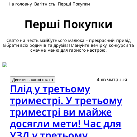
На головну
Вагітність
Перші Покупки
Перші Покупки
Свято на честь майбутнього малюка – прекрасний привід
зібрати всіх родичів та друзів! Плануйте вечірку, конкурси та
смачне меню для гарного настрою.
4 хв читання
Дивитись схожі статті
Плід у третьому
триместрі. У третьому
триместрі ви майже
досягли мети! Час для
УЗД у третьому