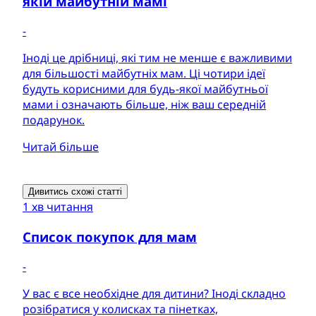
якій майбутній мамі
-
Іноді це дрібниці, які тим не менше є важливими
для більшості майбутніх мам. Ці чотири ідеї
будуть корисними для будь-якої майбутньої
мами і означають більше, ніж ваш середній
подарунок.
Читай більше
Дивитись схожі статті
1 хв читання
Список покупок для мам
-
У вас є все необхідне для дитини? Іноді складно
розібратися у колисках та пінетках,