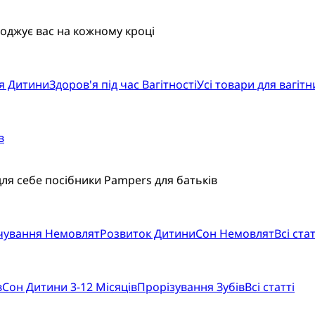
воджує вас на кожному кроці
я Дитини
Здоров'я під час Вагітності
Усі товари для вагітн
в
для себе посібники Pampers для батьків
рчування Немовлят
Розвиток Дитини
Сон Немовлят
Всі стат
в
Сон Дитини 3-12 Місяців
Прорізування Зубів
Всі статті