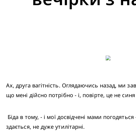
Ах, друга вагітність. Оглядаючись назад, ми за
що мені дійсно потрібно - і, повірте, це не синя
 Біда в тому, - і мої досвідчені мами погодяться - що нам незручно просити речі, які нам дійсно потрібні, тому що більшість з нас, 
здається, не дуже утилітарні. 