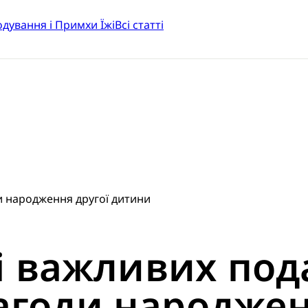
одування і Примхи Їжі
Всі статті
ди народження другої дитини
 і важливих под
нагоди народжен