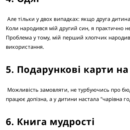
 Але тільки у двох випадках: якщо друга дитина іншої статі, ніж старше маля, або якщо діти однієї статі народжені в різні сезони. 
Коли народився мій другий син, я практично не
Проблема у тому, мій перший хлопчик народився
використання. 
5
.
Подарункові карти на
 Можливість замовляти, не турбуючись про бюджет – це найбажаніший подарунок для мами. Особливо якщо зараз 18:30, чоловік 
працює допізна, а у дитини настала "чарівна го
6
.
Книга мудрості