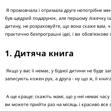
 Я промовчала і отримала друге непотрібне мені автокрісло, рамки для фотографій і ліжечко від моїх родичів з боку чоловіка. Так, це 
був щедрий подарунок, але першому ліжечку іще 
дитину, не розраховуйте, що вона скаже вам, ч
практично безпрограшні ідеї, і ви обов'язково 
1
.
Дитяча книга
 Якщо у вас її немає, у бідної дитини не буде записів про її ключові етапи. Ми всі знаємо, як це відбувається: для першої дитини 
записують кожен рух, а друга - ну що ж, її книг
 А ще краще: скажіть мамі, що у неї немає часу заповнити книгу, вона може скидати речі на подушку або настінний календар. Потім 
ви можете прийти раз на місяць і красиво все