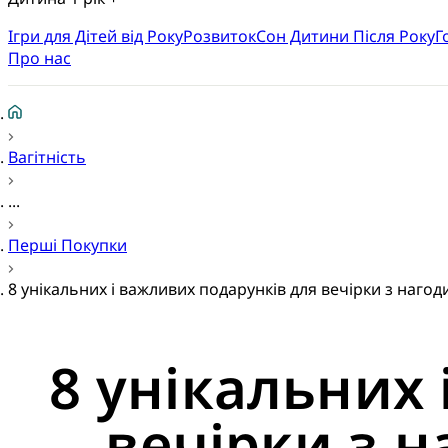
Ігри для Дітей від Року
Розвиток
Cон Дитини Після Року
Г
Про нас
Вагітність
...
Перші Покупки
8 унікальних і важливих подарунків для вечірки з наго
8 унікальних
вечірки з 