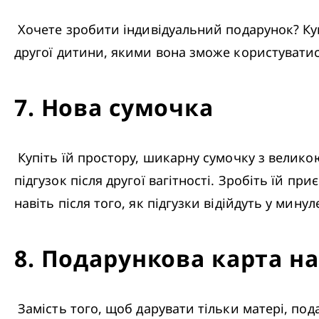
 Хочете зробити індивідуальний подарунок? Купіть гарний альбом і попросіть друзів і родичів записати свої найкращі поради для 
другої дитини, якими вона зможе користувати
7
.
Нова сумочка
 Купіть їй простору, шикарну сумочку з великою кількістю кишень. Мама майже напевно не захоче носити і сумочку, і пакет для 
підгузок після другої вагітності. Зробіть їй при
навіть після того, як підгузки відійдуть у минуле
8
.
Подарункова карта на 
 Замість того, щоб дарувати тільки матері, подаруйте усій новій родині похід у місцевий дитячий музей, на атракціони або дитячі 