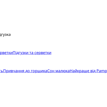
дгузка
ерветки
Підгузки та серветки
ть
Привчання до горщика
Сон малюка
Найкраще від Pamp