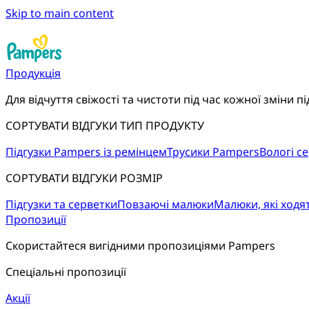
Skip to main content
Продукція
Для відчуття свіжості та чистоти під час кожної зміни пі
СОРТУВАТИ ВІДГУКИ ТИП ПРОДУКТУ
Підгузки Pampers із ремінцем
Трусики Pampers
Вологі с
СОРТУВАТИ ВІДГУКИ РОЗМІР
Підгузки та серветки
Повзаючі малюки
Малюки, які ходя
Пропозиції
Скористайтеся вигідними пропозиціями Pampers
Спеціальні пропозиції
Акції