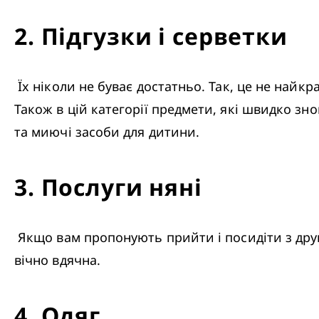
2
.
Підгузки і серветки
 Їх ніколи не буває достатньо. Так, це не найкрасивіший подарунок майбутній мамі, але поза сумнівом, найбільш довгоочікуваний. 
Також в цій категорії предмети, які швидко зно
та миючі засоби для дитини. 
3
.
Послуги няні
 Якщо вам пропонують прийти і посидіти з другою дитиною, щоб мама провела час наодинці з першою дитиною, вона вам буде 
вічно вдячна.
4
.
Одяг