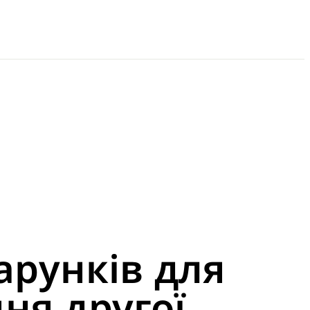
арунків для
ня другої