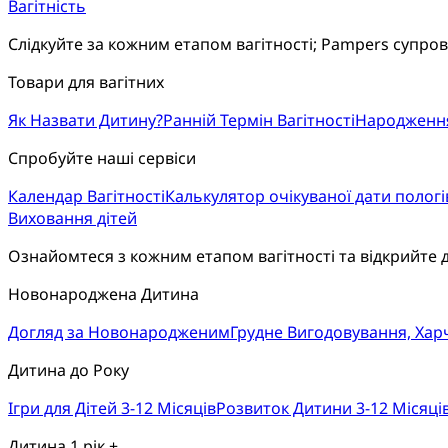
Вагітність
Слідкуйте за кожним етапом вагітності; Pampers супро
Товари для вагітних
Як Назвати Дитину?
Ранній Термін Вагітності
Народженн
Спробуйте наші сервіси
Календар Вагітності
Калькулятор очікуваної дати пологі
Виховання дітей
Ознайомтеся з кожним етапом вагітності та відкрийте 
Новонароджена Дитина
Догляд за Новонародженим
Грудне Вигодовування, Ха
Дитина до Року
Ігри для Дітей 3-12 Місяців
Розвиток Дитини 3-12 Місяці
Дитина 1 рік +