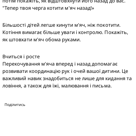
потім покажіть, як відштовхнути його назад до вас. 
"Тепер твоя черга котити м'яч назад!»
Більшості дітей легше кинути м'яч, ніж покотити. 
Котіння вимагає більше уваги і контролю. Покажіть, 
як штовхати м'яч обома руками.
Вчиться і росте

Перекочування м'яча вперед і назад допомагає 
розвивати координацію рук і очей вашої дитини. Це 
важливий навик знадобиться не лише для кидання та 
ловіння, а також для їжі, малювання і письма.
Поділитись