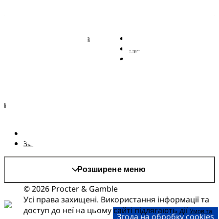
Pampers
Більше від Pampers
Підгузки Pampers із
Зв'язатися з нами
ремінцем
Правові положення
Трусики Pampers
Заява про доступність
Вологі серветки
Kонфіденційності та
Правові положення
AdChoices
Країна/регіон
Карта сайту
Сайт PG
Змінити країнa/регіон
Розширене меню
© 2026 Procter & Gamble
Усі права захищені. Використання інформації та
доступ до неї на цьому сайті підлягають дії
Умов та
Згода на обробку cookies