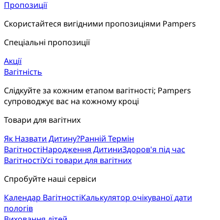
Пропозиції
Скористайтеся вигідними пропозиціями Pampers
Спеціальні пропозиції
Акції
Вагітність
Слідкуйте за кожним етапом вагітності; Pampers 
супроводжує вас на кожному кроці
Товари для вагітних
Як Назвати Дитину?
Ранній Термін
Вагітності
Народження Дитини
Здоров'я під час
Вагітності
Усі товари для вагітних
Спробуйте наші сервіси
Календар Вагітності
Калькулятор очікуваної дати
пологів
Виховання дітей