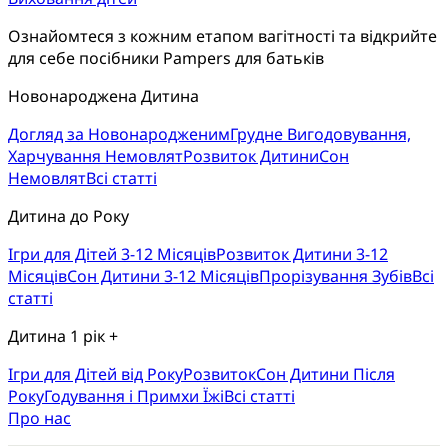
Ознайомтеся з кожним етапом вагітності та відкрийте 
для себе посібники Pampers для батьків
Новонароджена Дитина
Догляд за Новонародженим
Грудне Вигодовування,
Харчування Немовлят
Розвиток Дитини
Сон
Немовлят
Всі статті
Дитина до Року
Ігри для Дітей 3-12 Місяців
Розвиток Дитини 3-12
Місяців
Сон Дитини 3-12 Місяців
Прорізування Зубів
Всі
статті
Дитина 1 рік +
Ігри для Дітей від Року
Розвиток
Cон Дитини Після
Року
Годування і Примхи Їжі
Всі статті
Про нас