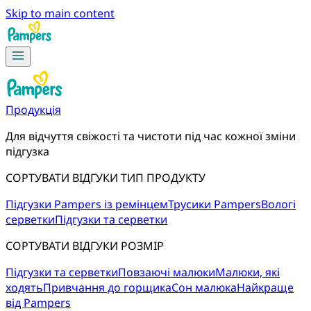
Skip to main content
Продукція
Для відчуття свіжості та чистоти під час кожної зміни 
підгузка
СОРТУВАТИ ВІДГУКИ ТИП ПРОДУКТУ
Підгузки Pampers із ремінцем
Трусики Pampers
Вологі
серветки
Підгузки та серветки
СОРТУВАТИ ВІДГУКИ РОЗМІР
Підгузки та серветки
Повзаючі малюки
Малюки, які
ходять
Привчання до горщика
Сон малюка
Найкраще
від Pampers