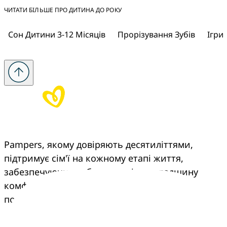
ЧИТАТИ БІЛЬШЕ ПРО ДИТИНА ДО РОКУ
Сон Дитини 3-12 Місяців
Прорізування Зубів
Ігри 
Pampers, якому довіряють десятиліттями, 
підтримує сім'ї на кожному етапі життя, 
забезпечуючи турботу, досвід та спадщину 
комфорту, що переходить з покоління в 
покоління.