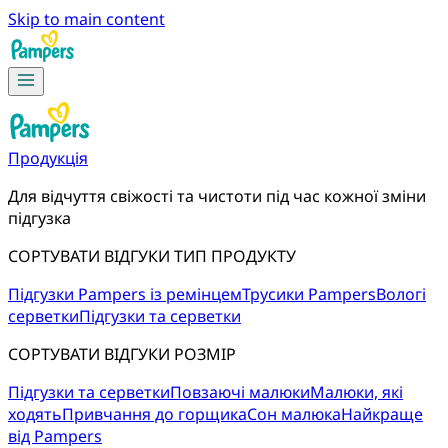
Skip to main content
Продукція
Для відчуття свіжості та чистоти під час кожної зміни 
підгузка
СОРТУВАТИ ВІДГУКИ ТИП ПРОДУКТУ
Підгузки Pampers із ремінцем
Трусики Pampers
Вологі
серветки
Підгузки та серветки
СОРТУВАТИ ВІДГУКИ РОЗМІР
Підгузки та серветки
Повзаючі малюки
Малюки, які
ходять
Привчання до горщика
Сон малюка
Найкраще
від Pampers