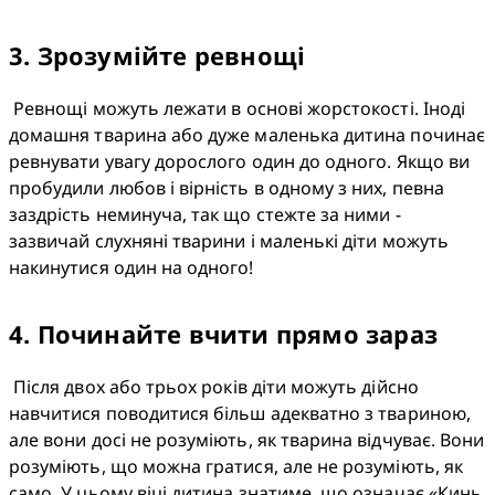
3
.
Зрозумійте ревнощі
 Ревнощі можуть лежати в основі жорстокості. Іноді 
домашня тварина або дуже маленька дитина починає 
ревнувати увагу дорослого один до одного. Якщо ви 
пробудили любов і вірність в одному з них, певна 
заздрість неминуча, так що стежте за ними - 
зазвичай слухняні тварини і маленькі діти можуть 
накинутися один на одного!
4
.
Починайте вчити прямо зараз
 Після двох або трьох років діти можуть дійсно 
навчитися поводитися більш адекватно з твариною, 
але вони досі не розуміють, як тварина відчуває. Вони 
розуміють, що можна гратися, але не розуміють, як 
само. У цьому віці дитина знатиме, що означає «Кинь 