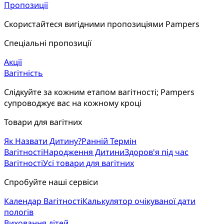
Пропозиції
Скористайтеся вигідними пропозиціями Pampers
Спеціальні пропозиції
Акції
Вагітність
Слідкуйте за кожним етапом вагітності; Pampers 
супроводжує вас на кожному кроці
Товари для вагітних
Як Назвати Дитину?
Ранній Термін
Вагітності
Народження Дитини
Здоров'я під час
Вагітності
Усі товари для вагітних
Спробуйте наші сервіси
Календар Вагітності
Калькулятор очікуваної дати
пологів
Виховання дітей