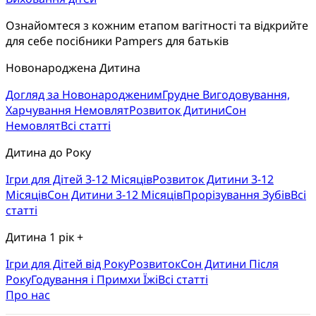
Ознайомтеся з кожним етапом вагітності та відкрийте 
для себе посібники Pampers для батьків
Новонароджена Дитина
Догляд за Новонародженим
Грудне Вигодовування,
Харчування Немовлят
Розвиток Дитини
Сон
Немовлят
Всі статті
Дитина до Року
Ігри для Дітей 3-12 Місяців
Розвиток Дитини 3-12
Місяців
Сон Дитини 3-12 Місяців
Прорізування Зубів
Всі
статті
Дитина 1 рік +
Ігри для Дітей від Року
Розвиток
Cон Дитини Після
Року
Годування і Примхи Їжі
Всі статті
Про нас