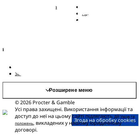
Підгузки Pampers із
Зв'язатися з нами
ремінцем
Правові положення
Трусики Pampers
Заява про доступність
Вологі серветки
Kонфіденційності та
Правові положення
AdChoices
Країна/регіон
Карта сайту
Сайт PG
Змінити країнa/регіон
Розширене меню
© 2026 Procter & Gamble
Усі права захищені. Використання інформації та
доступ до неї на цьому сайті підлягають дії
Умов та
Згода на обробку cookies
, викладених у нашому юридичному
положень
договорі.