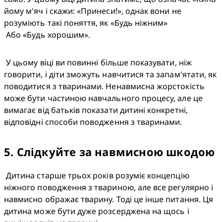
йому м'яч і скажи: «Принеси!», однак вони не 
розуміють такі поняття, як «Будь ніжним» 

 Або «Будь хорошим».
 У цьому віці ви повинні більше показувати, ніж 
говорити, і діти зможуть навчитися та запам'ятати, як 
поводитися з тваринами. Ненавмисна жорстокість 
може бути частиною навчального процесу, але це 
вимагає від батьків показати дитині конкретні, 
відповідні способи поводження з тваринами.
5
.
Слідкуйте за навмисною шкодою
 Дитина старше трьох років розуміє концепцію 
ніжного поводження з твариною, але все регулярно і 
навмисно ображає тварину. Тоді це інше питання. Ця 
дитина може бути дуже розсерджена на щось і 