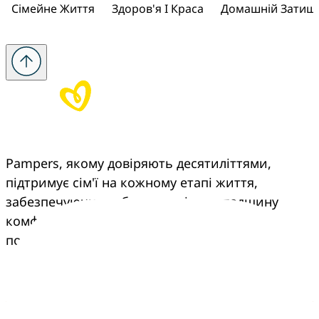
Сімейне Життя
Здоров'я І Краса
Домашній Затиш
Pampers, якому довіряють десятиліттями, 
підтримує сім'ї на кожному етапі життя, 
забезпечуючи турботу, досвід та спадщину 
комфорту, що переходить з покоління в 
покоління.
Pampers
Більше від Pampers