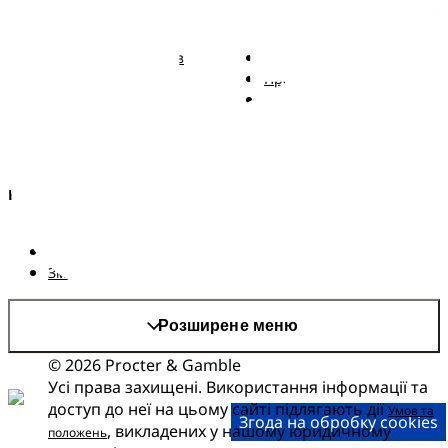
Pampers
Більше від Pampers
Підгузки Pampers із
Зв'язатися з нами
ремінцем
Правові положення
Трусики Pampers
Заява про доступність
Вологі серветки
Kонфіденційності та
Правові положення
AdChoices
Країна/регіон
Карта сайту
Сайт PG
Змінити країнa/регіон
Розширене меню
© 2026 Procter & Gamble
Усі права захищені. Використання інформації та
доступ до неї на цьому сайті підлягають дії
Умов та
Згода на обробку cookies
, викладених у нашому юридичному
положень