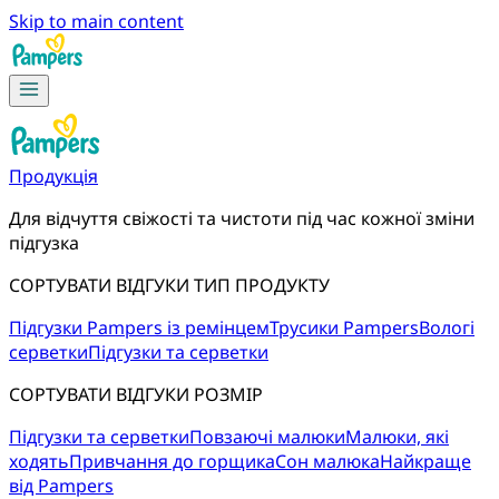
Skip to main content
Продукція
Для відчуття свіжості та чистоти під час кожної зміни 
підгузка
СОРТУВАТИ ВІДГУКИ ТИП ПРОДУКТУ
Підгузки Pampers із ремінцем
Трусики Pampers
Вологі
серветки
Підгузки та серветки
СОРТУВАТИ ВІДГУКИ РОЗМІР
Підгузки та серветки
Повзаючі малюки
Малюки, які
ходять
Привчання до горщика
Сон малюка
Найкраще
від Pampers