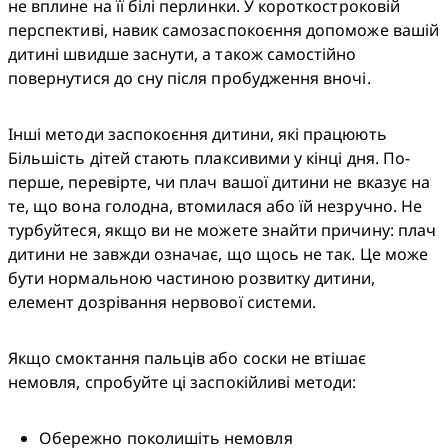
не вплине на її білі перлинки. У короткостроковій 
перспективі, навик самозаспокоєння допоможе вашій 
дитині швидше заснути, а також самостійно 
повернутися до сну після пробудження вночі.
Інші методи заспокоєння дитини, які працюють

Більшість дітей стають плаксивими у кінці дня. По-
перше, перевірте, чи плач вашої дитини не вказує на 
те, що вона голодна, втомилася або їй незручно. Не 
турбуйтеся, якщо ви не можете знайти причину: плач 
дитини не завжди означає, що щось не так. Це може 
бути нормальною частиною розвитку дитини, 
елемент дозрівання нервової системи.
Якщо смоктання пальців або соски не втішає 
немовля, спробуйте ці заспокійливі методи:
Обережно поколишіть немовля 