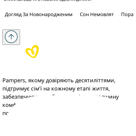
Догляд За Новонародженим
Сон Немовлят
Порад
Pampers, якому довіряють десятиліттями, 
підтримує сім'ї на кожному етапі життя, 
забезпечуючи турботу, досвід та спадщину 
комфорту, що переходить з покоління в 
покоління.