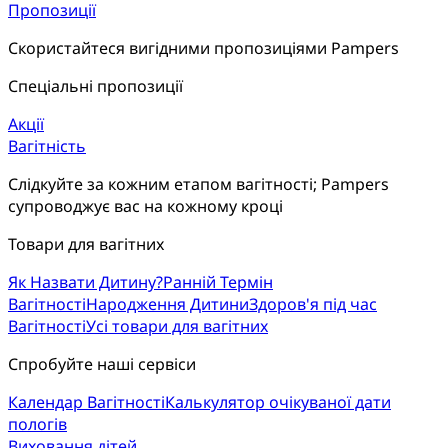
Пропозиції
Скористайтеся вигідними пропозиціями Pampers
Спеціальні пропозиції
Акції
Вагітність
Слідкуйте за кожним етапом вагітності; Pampers 
супроводжує вас на кожному кроці
Товари для вагітних
Як Назвати Дитину?
Ранній Термін
Вагітності
Народження Дитини
Здоров'я під час
Вагітності
Усі товари для вагітних
Спробуйте наші сервіси
Календар Вагітності
Калькулятор очікуваної дати
пологів
Виховання дітей