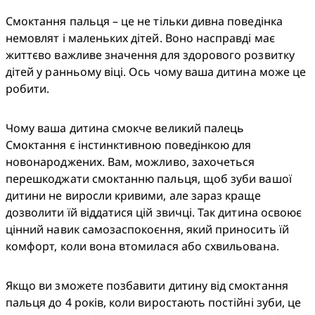
Смоктання пальця – це не тільки дивна поведінка 
немовлят і маленьких дітей. Воно насправді має 
життєво важливе значення для здорового розвитку 
дітей у ранньому віці. Ось чому ваша дитина може це 
робити.
Чому ваша дитина смокче великий палець

Смоктання є інстинктивною поведінкою для 
новонароджених. Вам, можливо, захочеться 
перешкоджати смоктанню пальця, щоб зуби вашої 
дитини не виросли кривими, але зараз краще 
дозволити їй віддатися цій звичці. Так дитина освоює 
цінний навик самозаспокоєння, який приносить їй 
комфорт, коли вона втомилася або схвильована.
Якщо ви зможете позбавити дитину від смоктання 
пальця до 4 років, коли виростають постійні зуби, це 