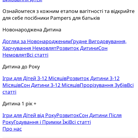
Ознайомтеся з кожним етапом вагітності та відкрийте 
для себе посібники Pampers для батьків
Новонароджена Дитина
Догляд за Новонародженим
Грудне Вигодовування,
Харчування Немовлят
Розвиток Дитини
Сон
Немовлят
Всі статті
Дитина до Року
Ігри для Дітей 3-12 Місяців
Розвиток Дитини 3-12
Місяців
Сон Дитини 3-12 Місяців
Прорізування Зубів
Всі
статті
Дитина 1 рік +
Ігри для Дітей від Року
Розвиток
Cон Дитини Після
Року
Годування і Примхи Їжі
Всі статті
Про нас