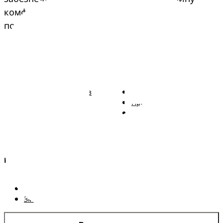
комфорту, що переходить з покоління в 
покоління.
Pampers
Більше від Pampers
Підгузки Pampers із
Зв'язатися з нами
ремінцем
Правові положення
Трусики Pampers
Заява про доступність
Вологі серветки
Kонфіденційності та
Правові положення
AdChoices
Країна/регіон
Карта сайту
Сайт PG
Змінити країнa/регіон