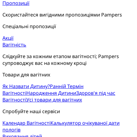
Пропозиції
Скористайтеся вигідними пропозиціями Pampers
Спеціальні пропозиції
Акції
Вагітність
Слідкуйте за кожним етапом вагітності; Pampers 
супроводжує вас на кожному кроці
Товари для вагітних
Як Назвати Дитину?
Ранній Термін
Вагітності
Народження Дитини
Здоров'я під час
Вагітності
Усі товари для вагітних
Спробуйте наші сервіси
Календар Вагітності
Калькулятор очікуваної дати
пологів
Виховання дітей