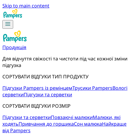
Skip to main content
Продукція
Для відчуття свіжості та чистоти під час кожної зміни 
підгузка
СОРТУВАТИ ВІДГУКИ ТИП ПРОДУКТУ
Підгузки Pampers із ремінцем
Трусики Pampers
Вологі
серветки
Підгузки та серветки
СОРТУВАТИ ВІДГУКИ РОЗМІР
Підгузки та серветки
Повзаючі малюки
Малюки, які
ходять
Привчання до горщика
Сон малюка
Найкраще
від Pampers