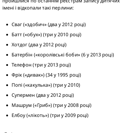
пройшлися по останнім реєстрам запису дитячих 
імені і відкопали такі перлини: 
Сваг («здобич» (два у 2012 році)
Батт («обух») (три у 2010 році)
Хотдог (два у 2012 році)
Батербін («королівські боби» (6 у 2013 році)
Телефон (три у 2013 році)
Фрік («дивак») (34 у 1995 році)
Попі («какулька») (три у 2010)
Супермен (два у 2012 році)
Машрум («Гриб») (три у 2008 році)
Елбоу («лікоть») (три у 2009 році)