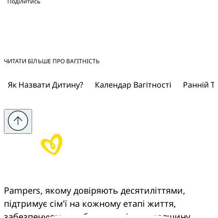
Поділитись
ЧИТАТИ БІЛЬШЕ ПРО ВАГІТНІСТЬ
Як Назвати Дитину?
Календар Вагітності
Ранній Те
Pampers, якому довіряють десятиліттями, 
підтримує сім'ї на кожному етапі життя, 
забезпечуючи турботу, досвід та спадщину 