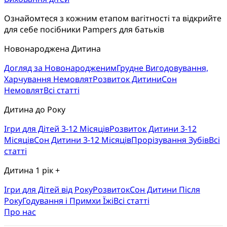
Ознайомтеся з кожним етапом вагітності та відкрийте 
для себе посібники Pampers для батьків
Новонароджена Дитина
Догляд за Новонародженим
Грудне Вигодовування,
Харчування Немовлят
Розвиток Дитини
Сон
Немовлят
Всі статті
Дитина до Року
Ігри для Дітей 3-12 Місяців
Розвиток Дитини 3-12
Місяців
Сон Дитини 3-12 Місяців
Прорізування Зубів
Всі
статті
Дитина 1 рік +
Ігри для Дітей від Року
Розвиток
Cон Дитини Після
Року
Годування і Примхи Їжі
Всі статті
Про нас