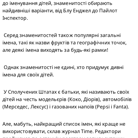
до іменування дітей, знаменитості обирають 
найдивніші варіанти, від Блу Енджел до Пайлот 
Інспектор. 
 Серед знаменитостей також популярні загальні 
імена, такі як назви фруктів та географічних точок, 
але деякі імена виходять за будь-які рамки!
 Однак знаменитості не єдині, хто придумує дивні 
імена для своїх дітей.
 У Сполучених Штатах є батьки, які називають своїх 
дітей на честь модельєрів (Коко, Діорів), автомобілів 
(Мерседес, Лексус) і газованих напоїв (Pepsi і Fanta).
Але, мабуть, найкращий список імен, які краще не 
використовувати, склав журнал Time. Редактори 