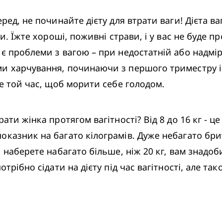
ед, не починайте дієту для втрати ваги! Дієта вагі
и. Їжте хороші, поживні страви, і у вас не буде пр
 проблеми з вагою – при недостатній або надмірні
 харчування, починаючи з першого триместру і пр
не той час, щоб морити себе голодом.
ати жінка протягом вагітності? Від 8 до 16 кг - це
оказник на багато кілограмів. Дуже небагато бри
наберете набагато більше, ніж 20 кг, вам знадобит
трібно сідати на дієту під час вагітності, але так