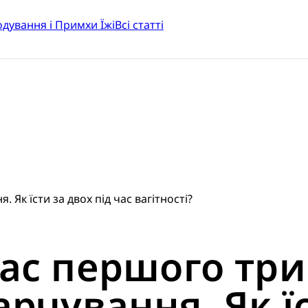
одування і Примхи Їжі
Всі статті
. Як їсти за двох під час вагітності?
час першого три
харчування. Як ї