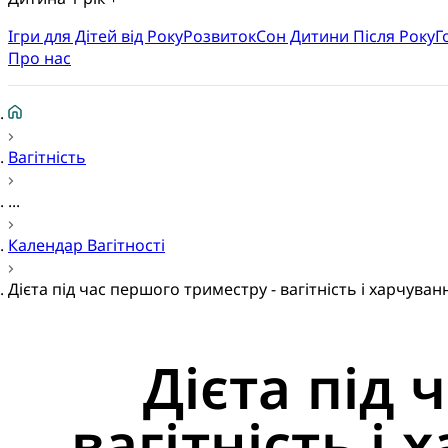
Ігри для Дітей від Року
Розвиток
Cон Дитини Після Року
Г
Про нас
Вагітність
...
Календар Вагітності
Дієта під час першого триместру - вагітність і харчування
Дієта під 
вагітність і 