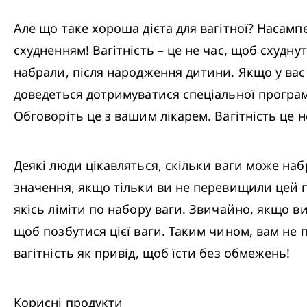
Але що таке хороша дієта для вагітної? Насампер
схудненням! Вагітність – це не час, щоб схуднут
набрали, після народження дитини. Якщо у вас є
доведеться дотримуватися спеціальної програми
Обговоріть це з вашим лікарем. Вагітність це 
Деякі люди цікавляться, скільки ваги може набр
значення, якщо тільки ви не перевищили цей п
якісь ліміти по набору ваги. Звичайно, якщо ви 
щоб позбутися цієї ваги. Таким чином, вам не по
вагітність як привід, щоб їсти без обмежень!
Корисні продукти
