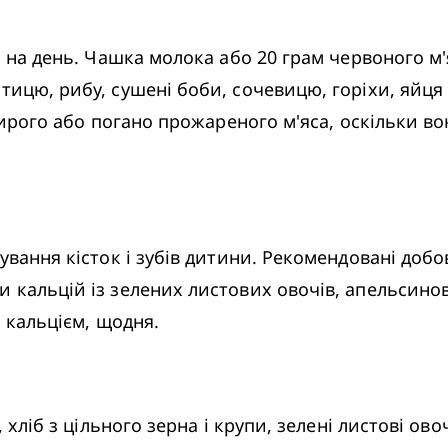
а на день. Чашка молока або 20 грам червоного м'я
тицю, рибу, сушені боби, сочевицю, горіхи, яйця 
 сирого або погано прожареного м'яса, оскільки во
вання кісток і зубів дитини. Рекомендовані добові
 кальцій із зелених листових овочів, апельсиновог
х кальцієм, щодня.
 хліб з цільного зерна і крупи, зелені листові овоч