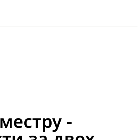
местру -
сти за двох