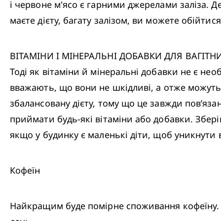
і червоне м'ясо є гарними джерелами заліза. Д
маєте дієту, багату залізом, ви можете обійтис
ВІТАМІНИ І МІНЕРАЛЬНІ ДОБАВКИ ДЛЯ ВАГІТНИ
Тоді як вітаміни й мінеральні добавки не є нео
вважають, що вони не шкідливі, а отже можут
збалансовану дієту, тому що це завжди пов’яза
приймати будь-які вітаміни або добавки. Зберіг
якщо у будинку є маленькі діти, щоб уникнути
Кофеїн
Найкращим буде помірне споживання кофеїну. Не 