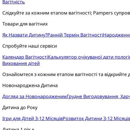
Вагітність
Слідкуйте за кожним етапом вагітності; Pampers супро
Товари для вагітних
Як Назвати Дитину?
Ранній Термін Вагітності
Народженн
Спробуйте наші сервіси
Календар Вагітності
Калькулятор очікуваної дати пологі
Виховання дітей
Ознайомтеся з кожним етапом вагітності та відкрийте 
Новонароджена Дитина
Догляд за Новонародженим
Грудне Вигодовування, Ха
Дитина до Року
Ігри для Дітей 3-12 Місяців
Розвиток Дитини 3-12 Місяці
Дитина 1 рік +