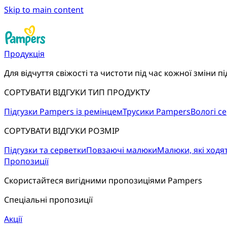
Skip to main content
Продукція
Для відчуття свіжості та чистоти під час кожної зміни пі
СОРТУВАТИ ВІДГУКИ ТИП ПРОДУКТУ
Підгузки Pampers із ремінцем
Трусики Pampers
Вологі с
СОРТУВАТИ ВІДГУКИ РОЗМІР
Підгузки та серветки
Повзаючі малюки
Малюки, які ходя
Пропозиції
Скористайтеся вигідними пропозиціями Pampers
Спеціальні пропозиції
Акції