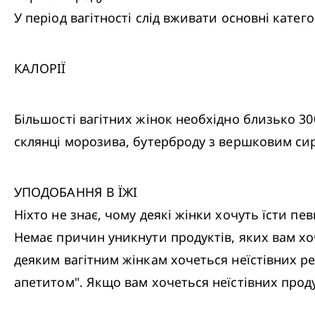
У період вагітності слід вживати основні катег
КАЛОРІЇ
Більшості вагітних жінок необхідно близько 30
склянці морозива, бутерброду з вершковим сир
УПОДОБАННЯ В ЇЖІ

Ніхто не знає, чому деякі жінки хочуть їсти пев
Немає причин уникнути продуктів, яких вам хоче
деяким вагітним жінкам хочеться неїстівних р
апетитом". Якщо вам хочеться неїстівних проду