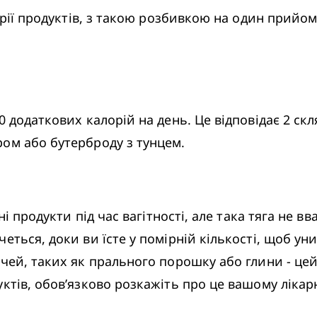
орії продуктів, з такою розбивкою на один прийом 
0 додаткових калорій на день. Це відповідає 2 ск
ом або бутерброду з тунцем.
ні продукти під час вагітності, але така тяга не в
ться, доки ви їсте у помірній кількості, щоб уни
ечей, таких як прального порошку або глини - це
ктів, обов’язково розкажіть про це вашому лікар