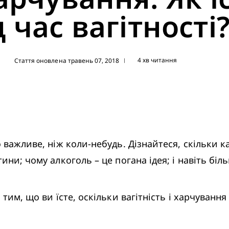
д час вагітності
4 хв читання
Стаття оновлена травень 07, 2018
|
 важливе, ніж коли-небудь. Дізнайтеся, скільки ка
ини; чому алкоголь – це погана ідея; і навіть біл
тим, що ви їсте, оскільки вагітність і харчування 