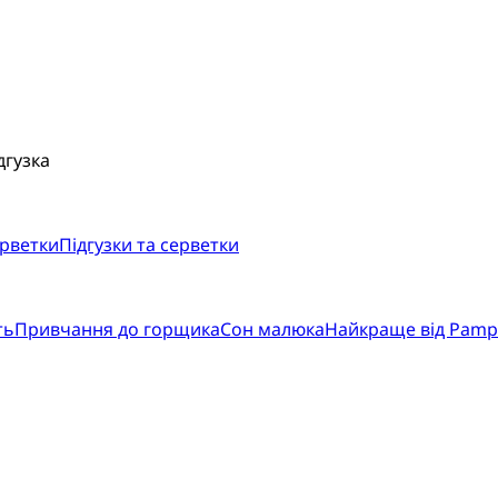
дгузка
ерветки
Підгузки та серветки
ть
Привчання до горщика
Сон малюка
Найкраще від Pamp