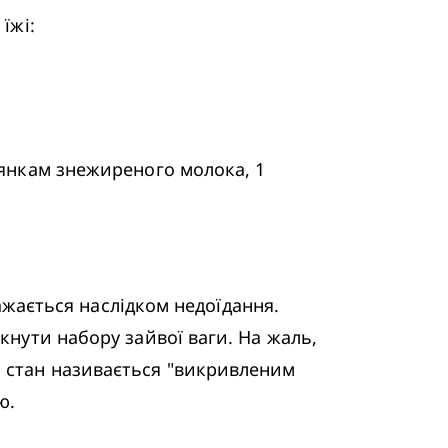
їжі:
лянкам знежиреного молока, 1 
важається наслідком недоїдання. 
кнути набору зайвої ваги. На жаль, 
й стан називається "викривленим 
ю.