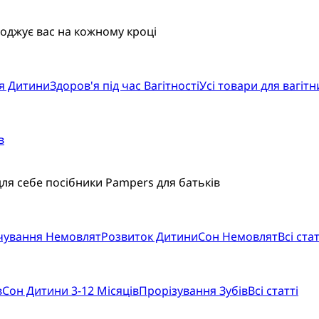
воджує вас на кожному кроці
я Дитини
Здоров'я під час Вагітності
Усі товари для вагітн
в
для себе посібники Pampers для батьків
рчування Немовлят
Розвиток Дитини
Сон Немовлят
Всі стат
в
Сон Дитини 3-12 Місяців
Прорізування Зубів
Всі статті