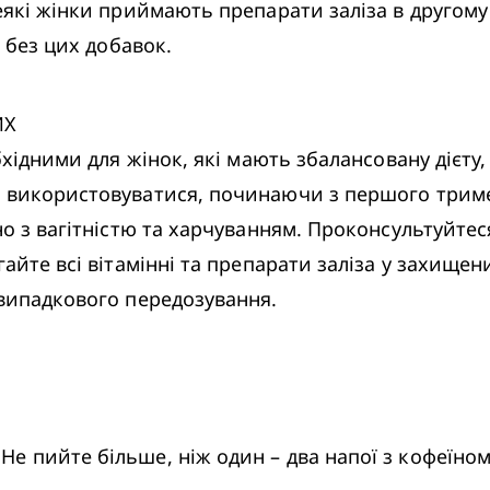
еякі жінки приймають препарати заліза в другому 
я без цих добавок.
Х

бхідними для жінок, які мають збалансовану дієту,
ь використовуватися, починаючи з першого триме
но з вагітністю та харчуванням. Проконсультуйтес
айте всі вітамінні та препарати заліза у захищен
 випадкового передозування.
пийте більше, ніж один – два напої з кофеїном, та