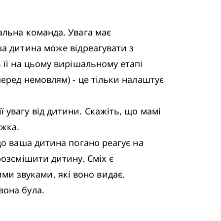
льна команда. Увага має 
а дитина може відреагувати з 
її на цьому вирішальному етапі 
еред немовлям) - це тільки налаштує 
увагу від дитини. Скажіть, що мамі 
жка.

о ваша дитина погано реагує на 
озсмішити дитину. Сміх є 
 звуками, які воно видає. 
она була.
