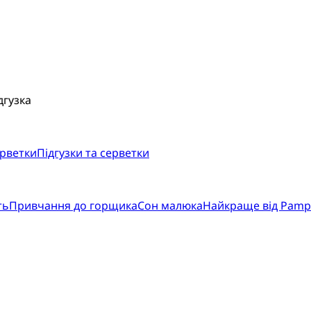
дгузка
ерветки
Підгузки та серветки
ть
Привчання до горщика
Сон малюка
Найкраще від Pamp