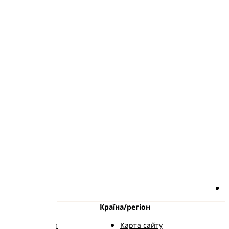
 від Pampers
Країна/регіон
в'язатися з нами
Карта сайту