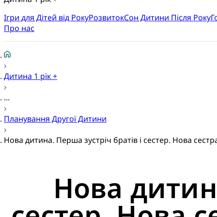
Ігри для Дітей від Року
Розвиток
Cон Дитини Після Року
Г
Про нас
Дитина 1 рік +
...
Планування Другої Дитини
Нова дитина. Перша зустріч братів і сестер. Нова сест
Нова дитина
сестер. Нова 