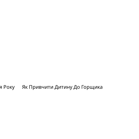
я Року
Як Привчити Дитину До Горщика