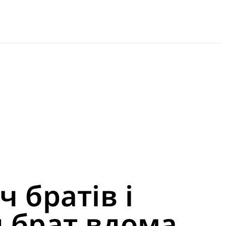
 братів і
й брат вдома