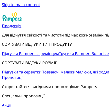
Skip to main content
Продукція
Для відчуття свіжості та чистоти під час кожної зміни пі
СОРТУВАТИ ВІДГУКИ ТИП ПРОДУКТУ
Підгузки Pampers із ремінцем
Трусики Pampers
Вологі с
СОРТУВАТИ ВІДГУКИ РОЗМІР
Підгузки та серветки
Повзаючі малюки
Малюки, які ходя
Пропозиції
Скористайтеся вигідними пропозиціями Pampers
Спеціальні пропозиції
Акції