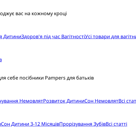
воджує вас на кожному кроці
я Дитини
Здоров'я під час Вагітності
Усі товари для вагітн
в
для себе посібники Pampers для батьків
рчування Немовлят
Розвиток Дитини
Сон Немовлят
Всі стат
в
Сон Дитини 3-12 Місяців
Прорізування Зубів
Всі статті