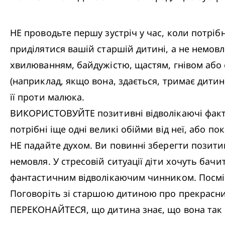
НЕ проводьте першу зустріч у час, коли потріб
приділятися вашій старшій дитині, а не немовл
хвилюванням, байдужістю, щастям, гнівом або с
(наприклад, якщо вона, здається, тримає дитин
її проти малюка.

ВИКОРИСТОВУЙТЕ позитивні відволікаючі фактори
потрібні іще одні великі обійми від неї, або по
НЕ падайте духом. Ви повинні зберегти позитив
немовля. У стресовій ситуації діти хочуть бач
фантастичним відволікаючим чинником. Посмій
Поговоріть зі старшою дитиною про прекрасний
ПЕРЕКОНАЙТЕСЯ, що дитина знає, що вона так са