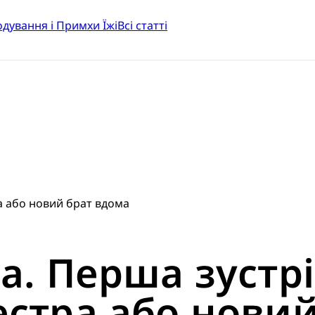
одування і Примхи Їжі
Всі статті
ра або новий брат вдома
. Перша зустріч
сестра або нови