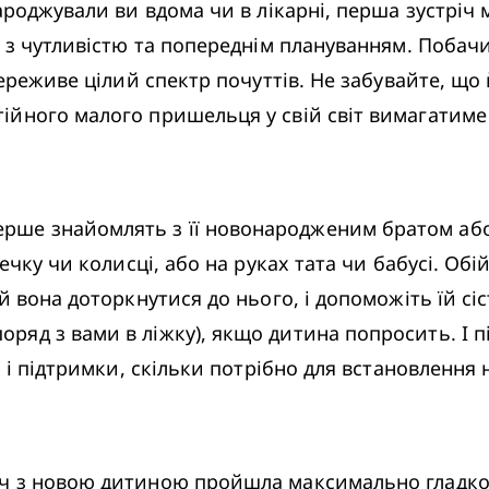
ароджували ви вдома чи в лікарні, перша зустріч 
и з чутливістю та попереднім плануванням. Побач
ереживе цілий спектр почуттів. Не забувайте, що 
йного малого пришельця у свій світ вимагатиме 
ше знайомлять з її новонародженим братом або 
чку чи колисці, або на руках тата чи бабусі. Обій
 вона доторкнутися до нього, і допоможіть їй сіс
д з вами в ліжку), якщо дитина попросить. І під 
 і підтримки, скільки потрібно для встановлення н
іч з новою дитиною пройшла максимально гладко