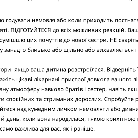
но годувати немовля або коли приходить постната
яті. ПІДГОТУЙТЕСЯ до всіх можливих реакцій. Ваш
умішшю цих почуттів до нової сестри. НЕ сваріть 
у занадто близько або щільно або вихваляється п
, якщо ваша дитина розстроїлася. Відверніть її 
кажіть цікаві лікарняні пристрої довкола вашого лі
ну атмосферу навколо братів і сестер, навіть якщ
ити спокійних та стриманих дорослих. Спробуйте р
теся над кумедним личком немовляти або дивними
 день, коли вона народилася, і якою крихітною в
мо важлива для вас, як і раніше. 