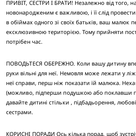
ПРИВІТ, СЕСТРИ І БРАТИ! Незалежно від того, н
новонародженим є важливою, і її слід провест
в обіймах одного зі своїх батьків, ваш малюк п
ексклюзивною територією. Тому прийняти пості
потрібен час.
ПОВОДЬТЕСЯ ОБЕРЕЖНО. Коли вашу дитину впер
руки вільні для неї. Немовля може лежати у ліже
неї справи, перш ніж показати їй малюка. Нехай
(можливо, підперши подушкою або поклавши поря
давайте дитині стільки , підбадьорення, любові
сестрами.
КОРИСНІ ПОРАДИ Ось кілька порад, щоб зустр