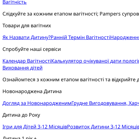
Вагітність
Слідкуйте за кожним етапом вагітності; Pampers супро
Товари для вагітних
Як Назвати Дитину?
Ранній Термін Вагітності
Народженн
Спробуйте наші сервіси
Календар Вагітності
Калькулятор очікуваної дати пологі
Виховання дітей
Ознайомтеся з кожним етапом вагітності та відкрийте 
Новонароджена Дитина
Догляд за Новонародженим
Грудне Вигодовування, Ха
Дитина до Року
Ігри для Дітей 3-12 Місяців
Розвиток Дитини 3-12 Місяці
Дитина 1 рік +