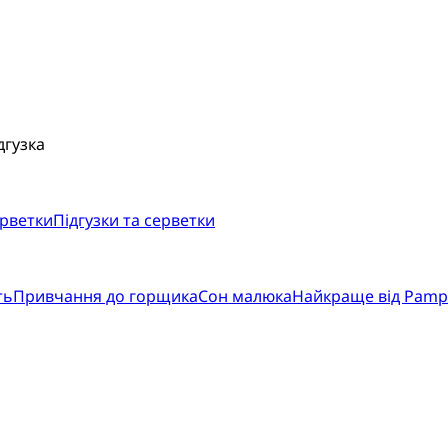
дгузка
ерветки
Підгузки та серветки
ть
Привчання до горщика
Сон малюка
Найкраще від Pamp