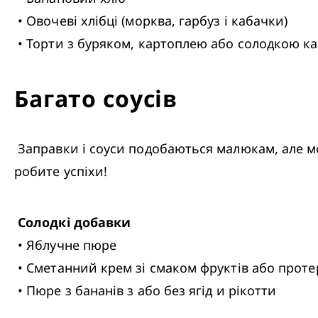
 • Овочеві хлібці (морква, гарбуз і кабачки)

 • Торти з буряком, картоплею або солодкою 
Багато соусів
 Заправки і соуси подобаються малюкам, але можуть створити трохи брудну. Але це страшно – доки ваш малюк їсть здорову їжу, ви 
робите успіхи!
Солодкі добавки
 • Яблучне пюре

 • Сметанний крем зі смаком фруктів або протерті фрукти

 • Пюре з бананів з або без ягід и рікотти