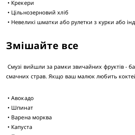
 • Крекери

 • Цільнозерновий хліб 

 • Невеликі шматки або рулетки з курки або ін
Змішайте все
 Смузі вийшли за рамки звичайних фруктів - багато хто робить смузі з овочів. Ці поживні напої - відмінний спосіб додати овочі до 
смачних страв. Якщо ваш малюк любить коктейлі
 • Авокадо

 • Шпинат

 • Варена морква

 • Капуста
