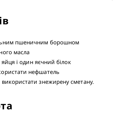
ів
а використати знежирену сметану. 
рта