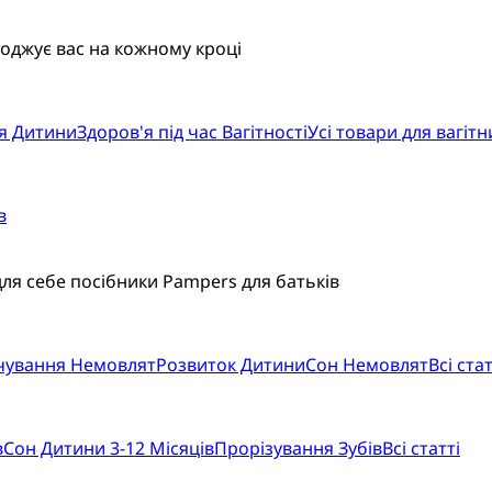
воджує вас на кожному кроці
я Дитини
Здоров'я під час Вагітності
Усі товари для вагітн
в
для себе посібники Pampers для батьків
рчування Немовлят
Розвиток Дитини
Сон Немовлят
Всі стат
в
Сон Дитини 3-12 Місяців
Прорізування Зубів
Всі статті