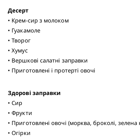
Десерт
 • Крем-сир з молоком

 • Гуакамоле

 • Творог

 • Хумус

 • Вершкові салатні заправки

 • Приготовлені і протерті овочі
Здорові заправки
 • Сир

 • Фрукти

 • Приготовлені овочі (морква, броколі, зелена квасоля, цвітна капуста)

 • Огірки
