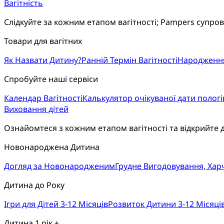
Вагітність
Слідкуйте за кожним етапом вагітності; Pampers супро
Товари для вагітних
Як Назвати Дитину?
Ранній Термін Вагітності
Народженн
Спробуйте наші сервіси
Календар Вагітності
Калькулятор очікуваної дати пологі
Виховання дітей
Ознайомтеся з кожним етапом вагітності та відкрийте 
Новонароджена Дитина
Догляд за Новонародженим
Грудне Вигодовування, Ха
Дитина до Року
Ігри для Дітей 3-12 Місяців
Розвиток Дитини 3-12 Місяці
Дитина 1 рік +