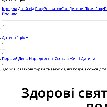
Ігри для Дітей від Року
Розвиток
Cон Дитини Після Року
Г
Про нас
Дитина 1 рік +
...
Перший День Народження, Свята в Житті Дитини
Здорові святкові торти та закуски, які подобаються діт
Здорові свят
по