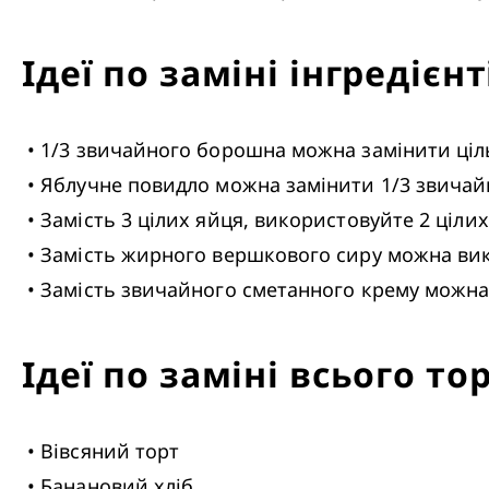
Ідеї по заміні інгредієнт
 • 1/3 звичайного борошна можна замінити цільним пшеничним борошном

 • Яблучне повидло можна замінити 1/3 звичайного масла

 • Замість 3 цілих яйця, використовуйте 2 цілих яйця і один яєчний білок

 • Замість жирного вершкового сиру можна використати нефшатель 

 • Замість звичайного сметанного крему можн
Ідеї по заміні всього то
 • Вівсяний торт

 • Банановий хліб
