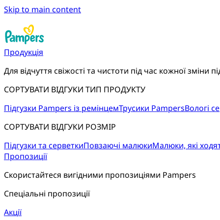
Skip to main content
Продукція
Для відчуття свіжості та чистоти під час кожної зміни пі
СОРТУВАТИ ВІДГУКИ ТИП ПРОДУКТУ
Підгузки Pampers із ремінцем
Трусики Pampers
Вологі с
СОРТУВАТИ ВІДГУКИ РОЗМІР
Підгузки та серветки
Повзаючі малюки
Малюки, які ходя
Пропозиції
Скористайтеся вигідними пропозиціями Pampers
Спеціальні пропозиції
Акції