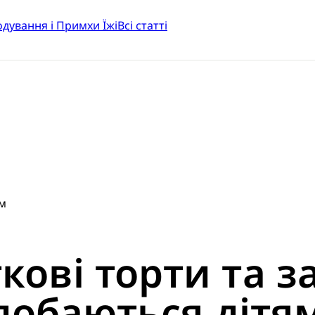
одування і Примхи Їжі
Всі статті
ям
кові торти та за
добаються дітя