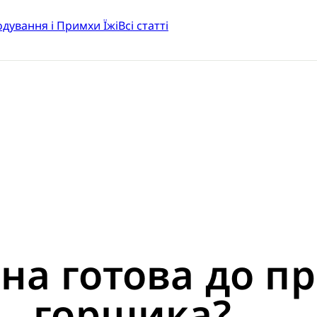
одування і Примхи Їжі
Всі статті
на готова до п
горщика?