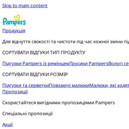
Skip to main content
Продукція
Для відчуття свіжості та чистоти під час кожної зміни пі
СОРТУВАТИ ВІДГУКИ ТИП ПРОДУКТУ
Підгузки Pampers із ремінцем
Трусики Pampers
Вологі с
СОРТУВАТИ ВІДГУКИ РОЗМІР
Підгузки та серветки
Повзаючі малюки
Малюки, які ходя
Пропозиції
Скористайтеся вигідними пропозиціями Pampers
Спеціальні пропозиції
Акції