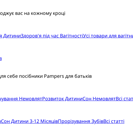
воджує вас на кожному кроці
я Дитини
Здоров'я під час Вагітності
Усі товари для вагітн
в
для себе посібники Pampers для батьків
рчування Немовлят
Розвиток Дитини
Сон Немовлят
Всі стат
в
Сон Дитини 3-12 Місяців
Прорізування Зубів
Всі статті