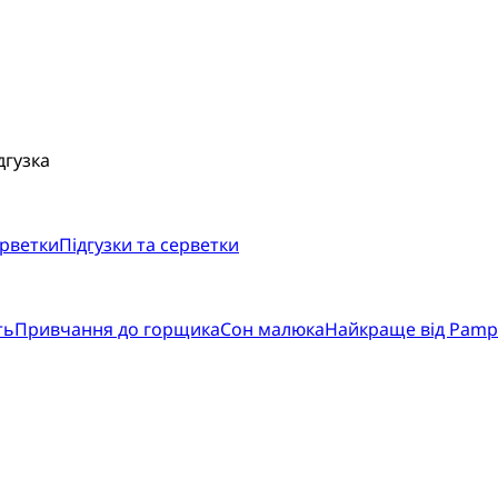
дгузка
ерветки
Підгузки та серветки
ть
Привчання до горщика
Сон малюка
Найкраще від Pamp