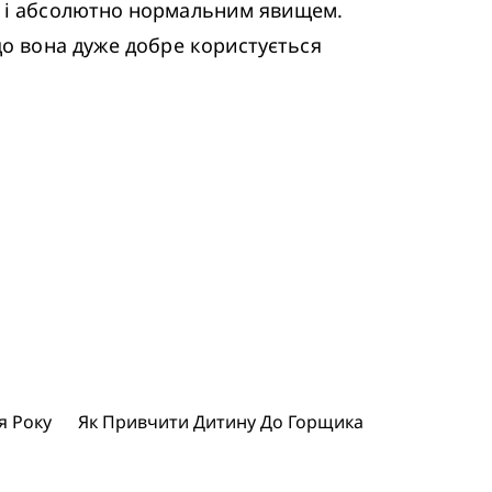
м і абсолютно нормальним явищем. 
що вона дуже добре користується 
я Року
Як Привчити Дитину До Горщика