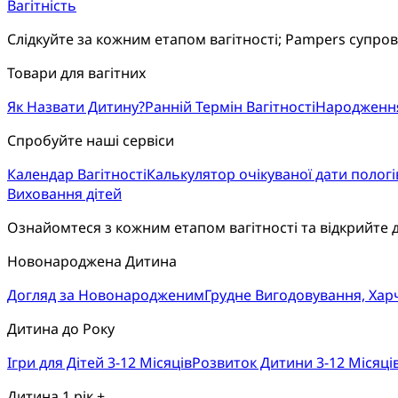
Вагітність
Слідкуйте за кожним етапом вагітності; Pampers супро
Товари для вагітних
Як Назвати Дитину?
Ранній Термін Вагітності
Народженн
Спробуйте наші сервіси
Календар Вагітності
Калькулятор очікуваної дати пологі
Виховання дітей
Ознайомтеся з кожним етапом вагітності та відкрийте 
Новонароджена Дитина
Догляд за Новонародженим
Грудне Вигодовування, Ха
Дитина до Року
Ігри для Дітей 3-12 Місяців
Розвиток Дитини 3-12 Місяці
Дитина 1 рік +