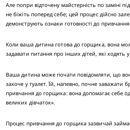
Але попри відточену майстерність по заміні під
не біжіть поперед себе; цей процес дійсно зале
демонструють ознаки готовності до привчання до
Коли ваша дитина готова до горщика, вона мож
задавати питання про інших дітей, які ходять у 
Ваша дитина може почати повідомляти, що вона
захоче у туалет. Їй, напевно, почне заважати б
привчання до горщика: вона допомагає себе одя
великих дівчаток».
Процес привчання до горщика зазвичай займає