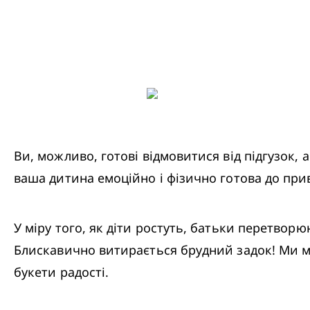
Ви, можливо, готові відмовитися від підгузок, а
ваша дитина емоційно і фізично готова до при
У міру того, як діти ростуть, батьки перетворю
Блискавично витирається брудний задок! Ми мо
букети радості. 