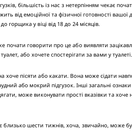
гузків, більшість із нас з нетерпінням чекає поча
жить від емоційної та фізичної готовності вашої д
 горщика у віці від 18 до 24 місяців.
е почати говорити про це або виявляти зацікавл
туалет, або хочете спостерігати за вами у туалеті.
 хоче пісяти або какати. Вона може сідати навпо
рудний або мокрий підгузок. Інші загальні ознаки
гати, може виконувати прості вказівки та хоче н
 близько шести тижнів, хоча, звичайно, може бу