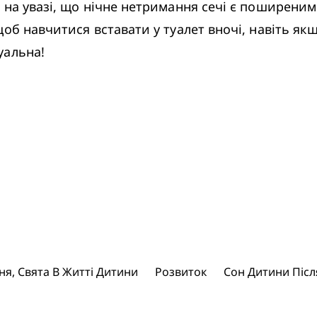
 на увазі, що нічне нетримання сечі є поширени
об навчитися вставати у туалет вночі, навіть як
уальна!
, Свята В Житті Дитини
Розвиток
Cон Дитини Післ