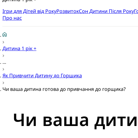
Ігри для Дітей від Року
Розвиток
Cон Дитини Після Року
Г
Про нас
Дитина 1 рік +
...
Як Привчити Дитину до Горщика
Чи ваша дитина готова до привчання до горщика?
Чи ваша дити