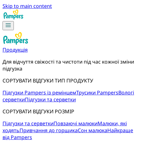
Skip to main content
Продукція
Для відчуття свіжості та чистоти під час кожної зміни 
підгузка
СОРТУВАТИ ВІДГУКИ ТИП ПРОДУКТУ
Підгузки Pampers із ремінцем
Трусики Pampers
Вологі
серветки
Підгузки та серветки
СОРТУВАТИ ВІДГУКИ РОЗМІР
Підгузки та серветки
Повзаючі малюки
Малюки, які
ходять
Привчання до горщика
Сон малюка
Найкраще
від Pampers