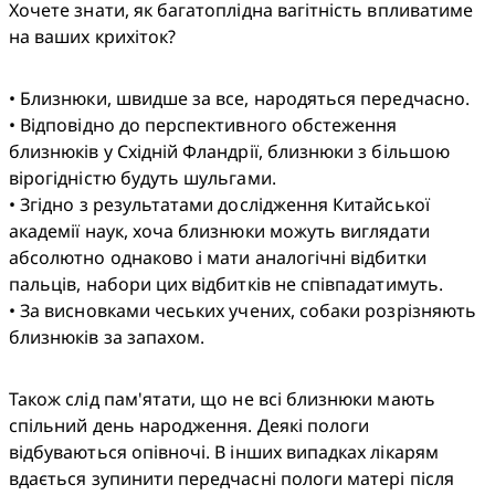
Хочете знати, як багатоплідна вагітність впливатиме 
на ваших крихіток?
• Близнюки, швидше за все, народяться передчасно.

• Відповідно до перспективного обстеження 
близнюків у Східній Фландрії, близнюки з більшою 
вірогідністю будуть шульгами.

• Згідно з результатами дослідження Китайської 
академії наук, хоча близнюки можуть виглядати 
абсолютно однаково і мати аналогічні відбитки 
пальців, набори цих відбитків не співпадатимуть.

• За висновками чеських учених, собаки розрізняють 
близнюків за запахом.
Також слід пам'ятати, що не всі близнюки мають 
спільний день народження. Деякі пологи 
відбуваються опівночі. В інших випадках лікарям 
вдається зупинити передчасні пологи матері після 