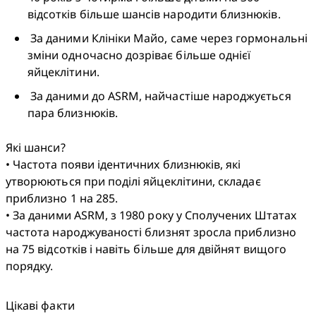
відсотків більше шансів народити близнюків.
 За даними Клініки Майо, саме через гормональні 
зміни одночасно дозріває більше однієї 
яйцеклітини. 
 За даними до ASRM, найчастіше народжується 
пара близнюків.
Які шанси?

• Частота появи ідентичних близнюків, які 
утворюються при поділі яйцеклітини, складає 
приблизно 1 на 285.

• За даними ASRM, з 1980 року у Сполучених Штатах 
частота народжуваності близнят зросла приблизно 
на 75 відсотків і навіть більше для двійнят вищого 
порядку.
Цікаві факти
