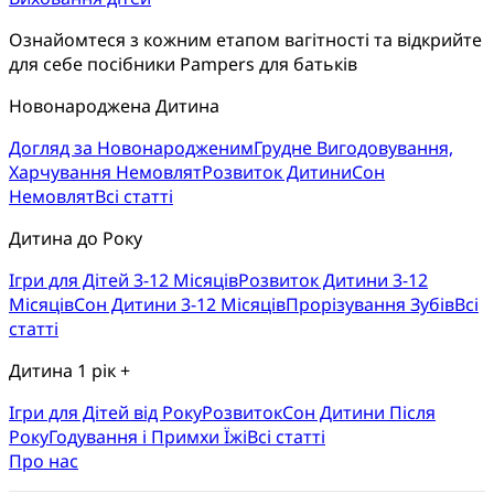
Ознайомтеся з кожним етапом вагітності та відкрийте 
для себе посібники Pampers для батьків
Новонароджена Дитина
Догляд за Новонародженим
Грудне Вигодовування,
Харчування Немовлят
Розвиток Дитини
Сон
Немовлят
Всі статті
Дитина до Року
Ігри для Дітей 3-12 Місяців
Розвиток Дитини 3-12
Місяців
Сон Дитини 3-12 Місяців
Прорізування Зубів
Всі
статті
Дитина 1 рік +
Ігри для Дітей від Року
Розвиток
Cон Дитини Після
Року
Годування і Примхи Їжі
Всі статті
Про нас