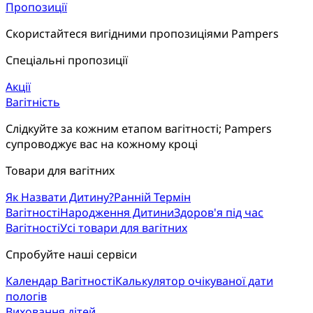
Пропозиції
Скористайтеся вигідними пропозиціями Pampers
Спеціальні пропозиції
Акції
Вагітність
Слідкуйте за кожним етапом вагітності; Pampers 
супроводжує вас на кожному кроці
Товари для вагітних
Як Назвати Дитину?
Ранній Термін
Вагітності
Народження Дитини
Здоров'я під час
Вагітності
Усі товари для вагітних
Спробуйте наші сервіси
Календар Вагітності
Калькулятор очікуваної дати
пологів
Виховання дітей