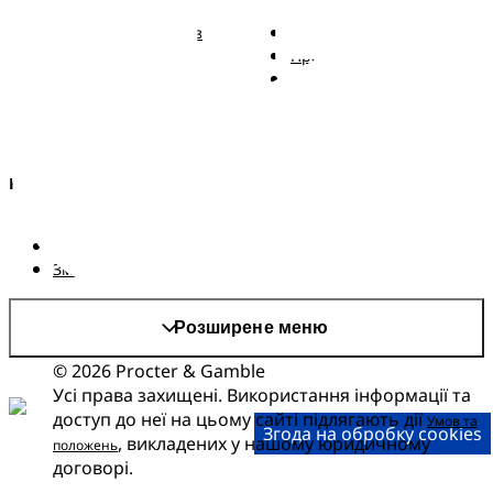
Підгузки Pampers із
Зв'язатися з нами
ремінцем
Правові положення
Трусики Pampers
Заява про доступність
Вологі серветки
Kонфіденційності та
Правові положення
AdChoices
Країна/регіон
Карта сайту
Сайт PG
Змінити країнa/регіон
Розширене меню
© 2026 Procter & Gamble
Усі права захищені. Використання інформації та
доступ до неї на цьому сайті підлягають дії
Умов та
Згода на обробку cookies
, викладених у нашому юридичному
положень
договорі.