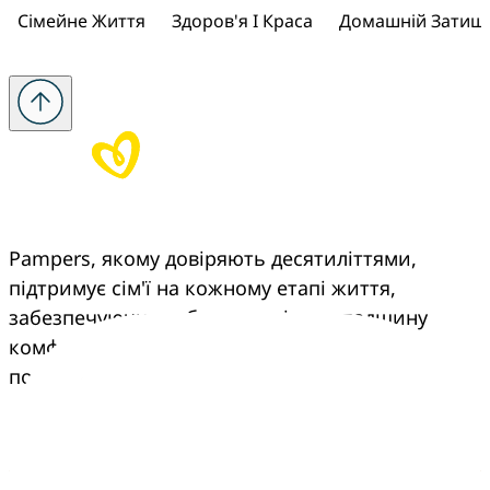
Сімейне Життя
Здоров'я І Краса
Домашній Затиш
Pampers, якому довіряють десятиліттями, 
підтримує сім'ї на кожному етапі життя, 
забезпечуючи турботу, досвід та спадщину 
комфорту, що переходить з покоління в 
покоління.
Pampers
Більше від Pampers