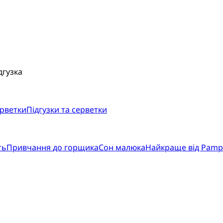
дгузка
ерветки
Підгузки та серветки
ть
Привчання до горщика
Сон малюка
Найкраще від Pamp