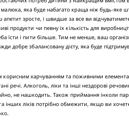
зростаючих потреб дитини з найкращим вмістом 
малюка, яка буде набагато краща ніж будь-яке ш
 апетит зросте, і швидше за все ви відчуватимете
ві продукти чи певну їх кількість для виробництв
еба їсти і пити більше. Тим не менше, ваш орган
жди добре збалансовану дієту, яка буде підтримува
 корисним харчуванням та поживними елементами
ні речі. Алкоголь, ліки та інші нездорові речов
чайно, не нашкодить. Також приймання інколи пар
та інших ліків потрібно обмежити, якщо ви хочете
ко. 