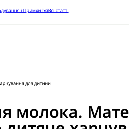
одування і Примхи Їжі
Всі статті
арчування для дитини
я молока. Мат
 дитяче харчув