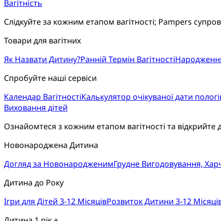
Вагітність
Слідкуйте за кожним етапом вагітності; Pampers супро
Товари для вагітних
Як Назвати Дитину?
Ранній Термін Вагітності
Народженн
Спробуйте наші сервіси
Календар Вагітності
Калькулятор очікуваної дати пологі
Виховання дітей
Ознайомтеся з кожним етапом вагітності та відкрийте 
Новонароджена Дитина
Догляд за Новонародженим
Грудне Вигодовування, Ха
Дитина до Року
Ігри для Дітей 3-12 Місяців
Розвиток Дитини 3-12 Місяці
Дитина 1 рік +