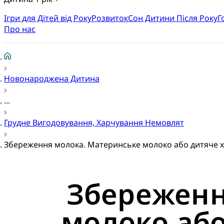
Ігри для Дітей від Року
Розвиток
Cон Дитини Після Року
Г
Про нас
Новонароджена Дитина
...
Грудне Вигодовування, Харчування Немовлят
Збереження молока. Материнське молоко або дитяче х
Збереженн
молоко або