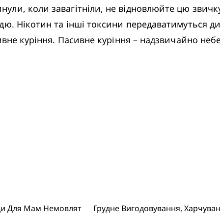
ли, коли завагітніли, не відновлюйте цю звичку
дю. Нікотин та інші токсини передаватимуться дит
ивне куріння. Пасивне куріння – надзвичайно небе
и Для Мам Немовлят
Грудне Вигодовування, Харчува