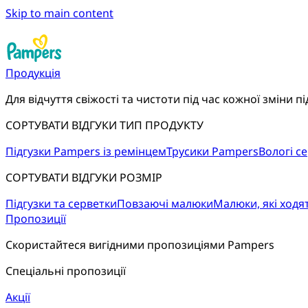
Skip to main content
Продукція
Для відчуття свіжості та чистоти під час кожної зміни пі
СОРТУВАТИ ВІДГУКИ ТИП ПРОДУКТУ
Підгузки Pampers із ремінцем
Трусики Pampers
Вологі с
СОРТУВАТИ ВІДГУКИ РОЗМІР
Підгузки та серветки
Повзаючі малюки
Малюки, які ходя
Пропозиції
Скористайтеся вигідними пропозиціями Pampers
Спеціальні пропозиції
Акції