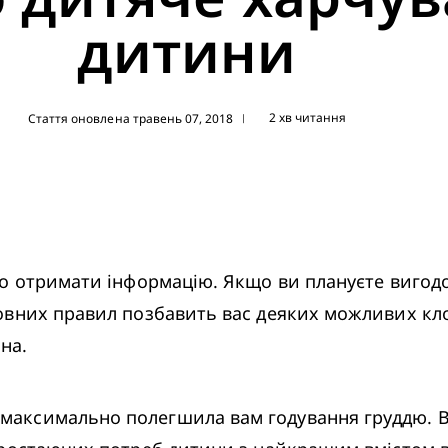
дитини
2 хв читання
Стаття оновлена травень 07, 2018
|
о отримати інформацію. Якщо ви плануєте вигодо
вних правил позбавить вас деяких можливих клоп
на. 
аксимально полегшила вам годування груддю. Ва