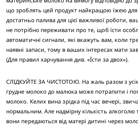
материнське молоко на вимогу відповідно до 
що зроблять цей продукт найкращою їжею для 
достатньо палива для цієї важливої роботи, ваш
не потрібно переживати про те, щоб їсти особли
автоматичні сигнали, які вкажуть вам, коли тр
наявні запаси, тому в ваших інтересах мати зав
(Для правил харчування див. «Їсти за двох»). 
СЛІДКУЙТЕ ЗА ЧИСТОТОЮ. На жаль разом з усім
грудне молоко до малюка може потрапити і пога
молоко. Келих вина зрідка під час вечері, зви
нормальним. Але надмірну кількість алкоголю 
вони передаються від матері дитині через моло