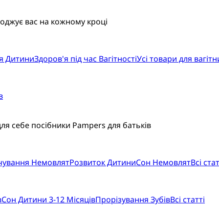
воджує вас на кожному кроці
я Дитини
Здоров'я під час Вагітності
Усі товари для вагітн
в
для себе посібники Pampers для батьків
рчування Немовлят
Розвиток Дитини
Сон Немовлят
Всі стат
в
Сон Дитини 3-12 Місяців
Прорізування Зубів
Всі статті