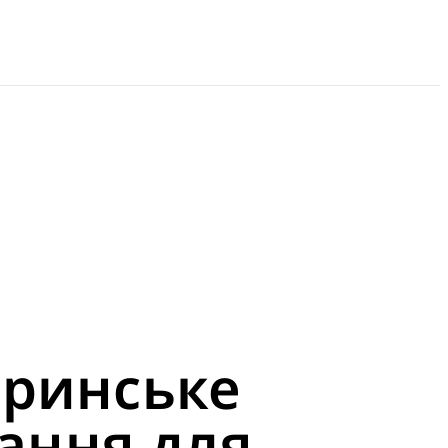
еринське
ання для