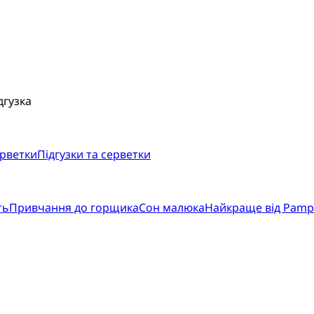
дгузка
ерветки
Підгузки та серветки
ть
Привчання до горщика
Сон малюка
Найкраще від Pamp