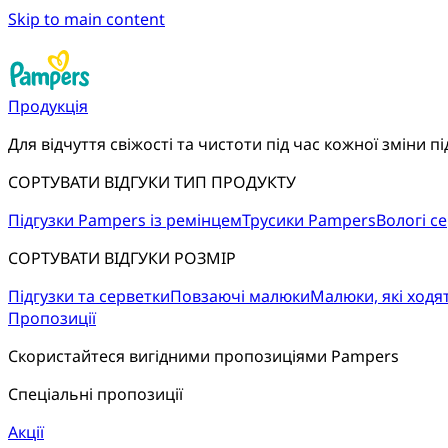
Skip to main content
Продукція
Для відчуття свіжості та чистоти під час кожної зміни пі
СОРТУВАТИ ВІДГУКИ ТИП ПРОДУКТУ
Підгузки Pampers із ремінцем
Трусики Pampers
Вологі с
СОРТУВАТИ ВІДГУКИ РОЗМІР
Підгузки та серветки
Повзаючі малюки
Малюки, які ходя
Пропозиції
Скористайтеся вигідними пропозиціями Pampers
Спеціальні пропозиції
Акції