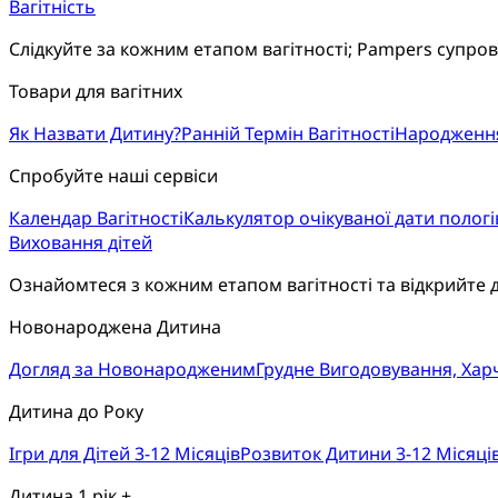
Вагітність
Слідкуйте за кожним етапом вагітності; Pampers супро
Товари для вагітних
Як Назвати Дитину?
Ранній Термін Вагітності
Народженн
Спробуйте наші сервіси
Календар Вагітності
Калькулятор очікуваної дати пологі
Виховання дітей
Ознайомтеся з кожним етапом вагітності та відкрийте 
Новонароджена Дитина
Догляд за Новонародженим
Грудне Вигодовування, Ха
Дитина до Року
Ігри для Дітей 3-12 Місяців
Розвиток Дитини 3-12 Місяці
Дитина 1 рік +