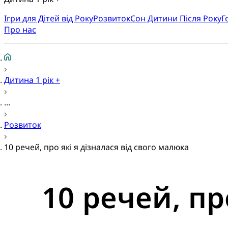
Ігри для Дітей від Року
Розвиток
Cон Дитини Після Року
Г
Про нас
Дитина 1 рік +
...
Розвиток
10 речей, про які я дізналася від свого малюка
10 речей, пр