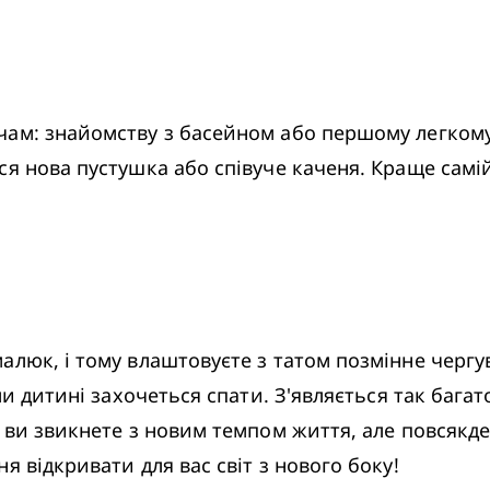
ам: знайомству з басейном або першому легкому 
я нова пустушка або співуче каченя. Краще самій 
люк, і тому влаштовуєте з татом позмінне чергува
и дитині захочеться спати. З'являється так багато
 ви звикнете з новим темпом життя, але повсякден
я відкривати для вас світ з нового боку!