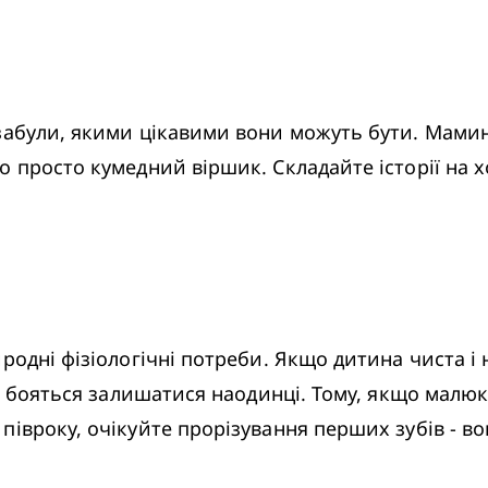
забули, якими цікавими вони можуть бути. Мамин 
 просто кумедний віршик. Складайте історії на х
родні фізіологічні потреби. Якщо дитина чиста і 
е бояться залишатися наодинці. Тому, якщо малюк н
івроку, очікуйте прорізування перших зубів - во