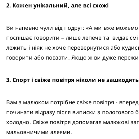
2
.
 Кожен унікальний, але всі схожі
Ви напевно чули від подруг: «А ми вже можемо 
поспішає говорити – лише лепече та  видає сміш
лежить і ніяк не хоче перевернутися або кудись
говорити або повзати. Якщо ж ви дуже пережива
3
.
 Спорт і свіже повітря ніколи не зашкодять
Вам з малюком потрібне свіже повітря - впере
починати відразу після виписки з пологового б
холодно. Свіже повітря допомагає малюкові зага
мальовничими алеями.