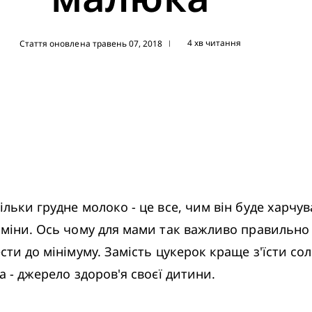
4 хв читання
Стаття оновлена травень 07, 2018
|
льки грудне молоко - це все, чим він буде харчува
таміни. Ось чому для мами так важливо правильно
ти до мінімуму. Замість цукерок краще з'їсти соло
а - джерело здоров'я своєї дитини.