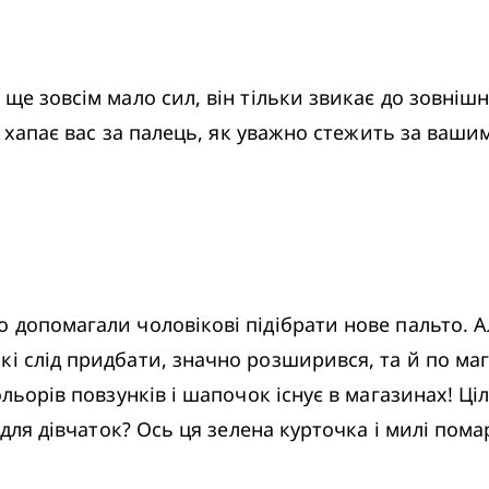
ще зовсім мало сил, він тільки звикає до зовнішнь
ін хапає вас за палець, як уважно стежить за ваши
 допомагали чоловікові підібрати нове пальто. Ал
кі слід придбати, значно розширився, та й по маг
льорів повзунків і шапочок існує в магазинах! Ціл
- для дівчаток? Ось ця зелена курточка і милі пома