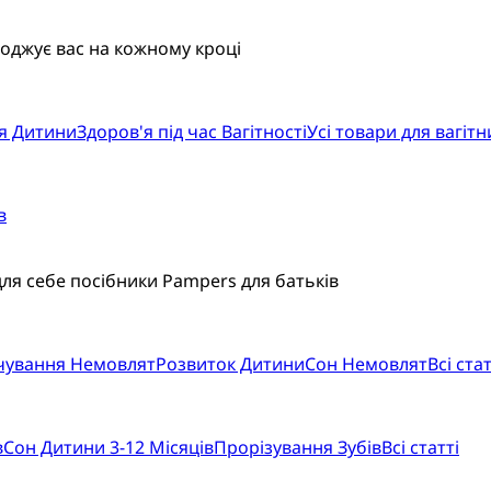
воджує вас на кожному кроці
я Дитини
Здоров'я під час Вагітності
Усі товари для вагітн
в
для себе посібники Pampers для батьків
рчування Немовлят
Розвиток Дитини
Сон Немовлят
Всі стат
в
Сон Дитини 3-12 Місяців
Прорізування Зубів
Всі статті