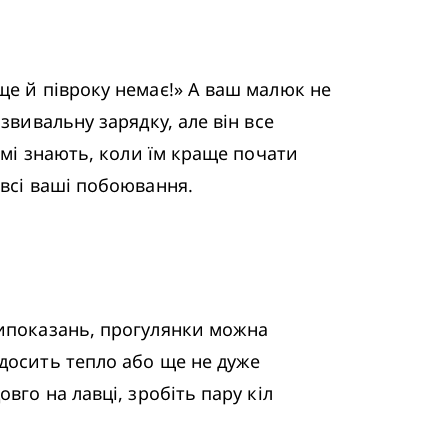
ще й півроку немає!» А ваш малюк не 
вивальну зарядку, але він все 
амі знають, коли їм краще почати 
 всі ваші побоювання.
типоказань, прогулянки можна 
досить тепло або ще не дуже 
го на лавці, зробіть пару кіл 