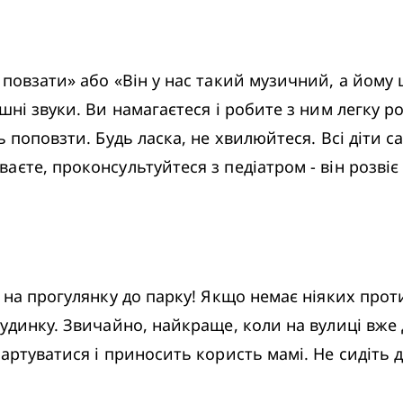
повзати» або «Він у нас такий музичний, а йому 
ні звуки. Ви намагаєтеся і робите з ним легку роз
 поповзти. Будь ласка, не хвилюйтеся. Всі діти с
єте, проконсультуйтеся з педіатром - він розвіє
д на прогулянку до парку! Якщо немає ніяких про
удинку. Звичайно, найкраще, коли на вулиці вже 
ртуватися і приносить користь мамі. Не сидіть дов