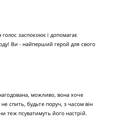
голос заспокоює і допомагає 
оду! Ви - найперший герой для свого 
нагодована, можливо, вона хоче 
е спить, будьте поруч, з часом він 
ни теж псуватимуть його настрій.