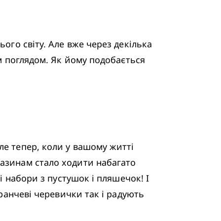
ого світу. Але вже через декілька 
м поглядом. Як йому подобається 
е тепер, коли у вашому житті 
азинам стало ходити набагато 
і набори з пустушок і пляшечок! І 
ранчеві черевички так і радують 