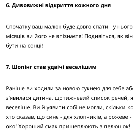
6
.
 Дивовижні відкриття кожного дня
Спочатку ваш малюк буде довго спати - у нього 
місяців ви його не впізнаєте! Подивіться, як в
бути на сонці!
7
.
 Шопінг став удвічі веселішим
Раніше ви ходили за новою сукнею для себе або
з'явилася дитина, щотижневий список речей, я
веселіше. Ви й уявити собі не могли, скільки ко
хто сказав, що синє - для хлопчиків, а рожеве 
око! Хороший смак прищеплюють з пелюшок!