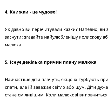
4
.
 Книжки - це чудово!
Як давно ви перечитували казки? Напевно, ви 
заснути: згадайте найулюбленішу колискову або
малюка.
5
.
 Існує декілька причин плачу малюка
Найчастіше діти плачуть, якщо їх турбують при
спати, але їй заважає світло або шум. Діти дуж
стане сміливішим. Коли малюкові виповниться п