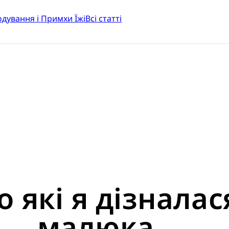
одування і Примхи Їжі
Всі статті
о які я дізналас
малюка