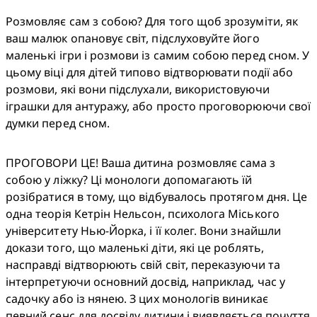
Розмовляє сам з собою? Для того щоб зрозуміти, як 
ваш малюк опановує світ, підслуховуйте його 
маленькі ігри і розмови із самим собою перед сном. У 
цьому віці для дітей типово відтворювати події або 
розмови, які вони підслухали, використовуючи 
іграшки для антуражу, або просто проговорюючи свої 
думки перед сном. 
ПРОГОВОРИ ЦЕ! Ваша дитина розмовляє сама з 
собою у ліжку? Ці монологи допомагають їй 
розібратися в тому, що відбувалось протягом дня. Це 
одна теорія Кетрін Нельсон, психолога Міського 
університету Нью-Йорка, і її колег. Вони знайшли 
докази того, що маленькі діти, які це роблять, 
насправді відтворюють свій світ, переказуючи та 
інтерпретуючи основний досвід, наприклад, час у 
садочку або із нянею. З цих монологів виникає 
певний сенс для досвіду дитини і виявляється почуття 