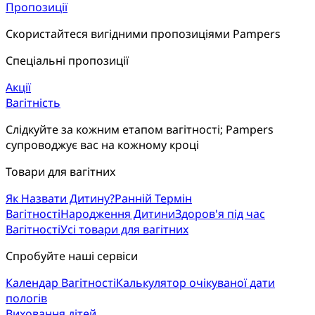
Пропозиції
Скористайтеся вигідними пропозиціями Pampers
Спеціальні пропозиції
Акції
Вагітність
Слідкуйте за кожним етапом вагітності; Pampers 
супроводжує вас на кожному кроці
Товари для вагітних
Як Назвати Дитину?
Ранній Термін
Вагітності
Народження Дитини
Здоров'я під час
Вагітності
Усі товари для вагітних
Спробуйте наші сервіси
Календар Вагітності
Калькулятор очікуваної дати
пологів
Виховання дітей