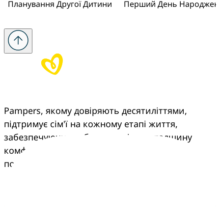
Планування Другої Дитини
Перший День Народження
Pampers, якому довіряють десятиліттями, 
підтримує сім'ї на кожному етапі життя, 
забезпечуючи турботу, досвід та спадщину 
комфорту, що переходить з покоління в 
покоління.
Pampers
Більше від Pampers