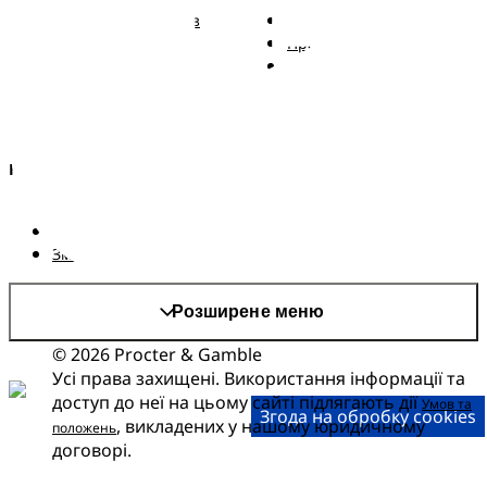
Підгузки Pampers із
Зв'язатися з нами
ремінцем
Правові положення
Трусики Pampers
Заява про доступність
Вологі серветки
Kонфіденційності та
Правові положення
AdChoices
Країна/регіон
Карта сайту
Сайт PG
Змінити країнa/регіон
Розширене меню
© 2026 Procter & Gamble
Усі права захищені. Використання інформації та
доступ до неї на цьому сайті підлягають дії
Умов та
Згода на обробку cookies
, викладених у нашому юридичному
положень
договорі.