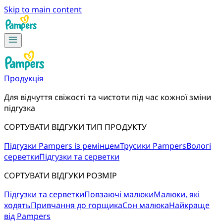
Skip to main content
Продукція
Для відчуття свіжості та чистоти під час кожної зміни 
підгузка
СОРТУВАТИ ВІДГУКИ ТИП ПРОДУКТУ
Підгузки Pampers із ремінцем
Трусики Pampers
Вологі
серветки
Підгузки та серветки
СОРТУВАТИ ВІДГУКИ РОЗМІР
Підгузки та серветки
Повзаючі малюки
Малюки, які
ходять
Привчання до горщика
Сон малюка
Найкраще
від Pampers