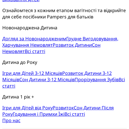
Ознайомтеся з кожним етапом вагітності та відкрийте 
для себе посібники Pampers для батьків
Новонароджена Дитина
Догляд за Новонародженим
Грудне Вигодовування,
Харчування Немовлят
Розвиток Дитини
Сон
Немовлят
Всі статті
Дитина до Року
Ігри для Дітей 3-12 Місяців
Розвиток Дитини 3-12
Місяців
Сон Дитини 3-12 Місяців
Прорізування Зубів
Всі
статті
Дитина 1 рік +
Ігри для Дітей від Року
Розвиток
Cон Дитини Після
Року
Годування і Примхи Їжі
Всі статті
Про нас