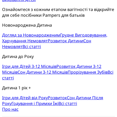
Ознайомтеся з кожним етапом вагітності та відкрийте 
для себе посібники Pampers для батьків
Новонароджена Дитина
Догляд за Новонародженим
Грудне Вигодовування,
Харчування Немовлят
Розвиток Дитини
Сон
Немовлят
Всі статті
Дитина до Року
Ігри для Дітей 3-12 Місяців
Розвиток Дитини 3-12
Місяців
Сон Дитини 3-12 Місяців
Прорізування Зубів
Всі
статті
Дитина 1 рік +
Ігри для Дітей від Року
Розвиток
Cон Дитини Після
Року
Годування і Примхи Їжі
Всі статті
Про нас