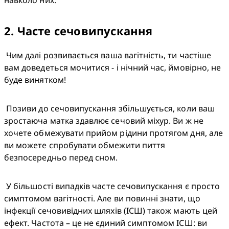
навколо них.
2
.
Часте сечовипускання
 Чим далі розвивається ваша вагітність, ти частіше 
вам доведеться мочитися - і нічний час, ймовірно, не 
буде винятком!
 Позиви до сечовипускання збільшується, коли ваш 
зростаюча матка здавлює сечовий міхур. Ви ж не 
хочете обмежувати прийом рідини протягом дня, але 
ви можете спробувати обмежити пиття 
безпосередньо перед сном.
 У більшості випадків часте сечовипускання є просто 
симптомом вагітності. Але ви повинні знати, що 
інфекції сечовивідних шляхів (ІСШ) також мають цей 
ефект. Частота – це не єдиний симптомом ІСШ: ви 