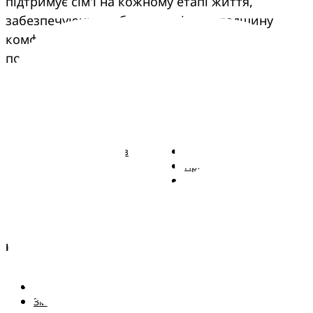
підтримує сім'ї на кожному етапі життя, 
забезпечуючи турботу, досвід та спадщину 
комфорту, що переходить з покоління в 
покоління.
Pampers
Більше від Pampers
Підгузки Pampers із
Зв'язатися з нами
ремінцем
Правові положення
Трусики Pampers
Заява про доступність
Вологі серветки
Kонфіденційності та
Правові положення
AdChoices
Країна/регіон
Карта сайту
Сайт PG
Змінити країнa/регіон