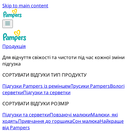
Skip to main content
Продукція
Для відчуття свіжості та чистоти під час кожної зміни 
підгузка
СОРТУВАТИ ВІДГУКИ ТИП ПРОДУКТУ
Підгузки Pampers із ремінцем
Трусики Pampers
Вологі
серветки
Підгузки та серветки
СОРТУВАТИ ВІДГУКИ РОЗМІР
Підгузки та серветки
Повзаючі малюки
Малюки, які
ходять
Привчання до горщика
Сон малюка
Найкраще
від Pampers