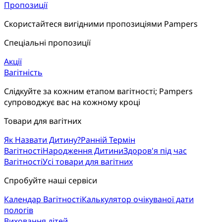
Пропозиції
Скористайтеся вигідними пропозиціями Pampers
Спеціальні пропозиції
Акції
Вагітність
Слідкуйте за кожним етапом вагітності; Pampers 
супроводжує вас на кожному кроці
Товари для вагітних
Як Назвати Дитину?
Ранній Термін
Вагітності
Народження Дитини
Здоров'я під час
Вагітності
Усі товари для вагітних
Спробуйте наші сервіси
Календар Вагітності
Калькулятор очікуваної дати
пологів
Виховання дітей