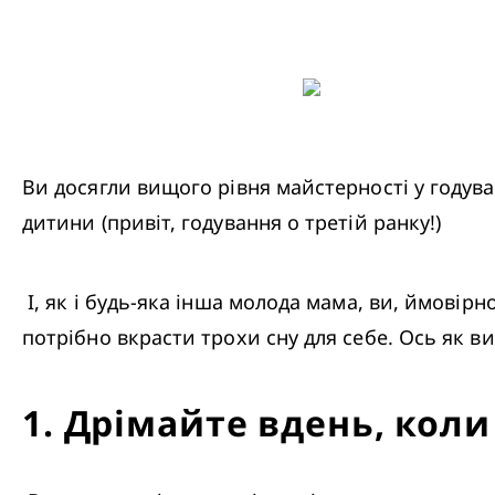
Ви досягли вищого рівня майстерності у годува
дитини (привіт, годування о третій ранку!)
 І, як і будь-яка інша молода мама, ви, ймовірно, трохи втомилися. Навіть якщо ваш малюк все ще прокидається вночі, все одно 
потрібно вкрасти трохи сну для себе. Ось як 
1
.
Дрімайте вдень, коли