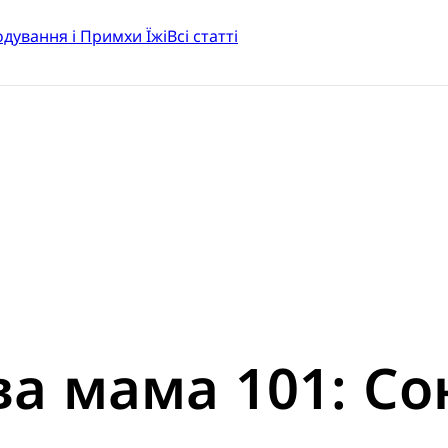
одування і Примхи Їжі
Всі статті
а мама 101: Со