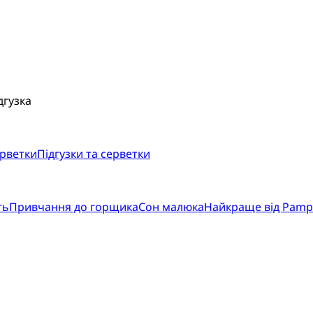
дгузка
ерветки
Підгузки та серветки
ть
Привчання до горщика
Сон малюка
Найкраще від Pamp