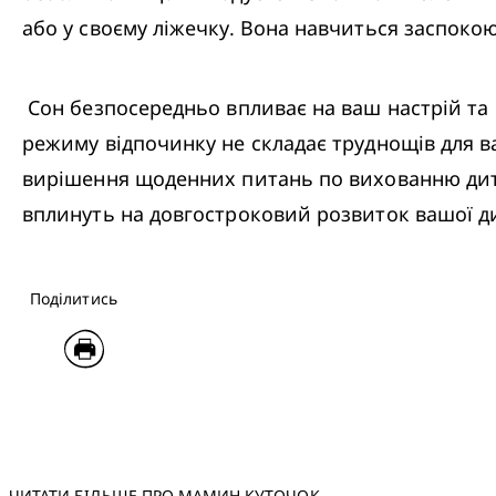
або у своєму ліжечку. Вона навчиться заспокою
 Сон безпосередньо впливає на ваш настрій та енергію, а також на вашу спроможність витримувати вагу дитини, а тому планування 
режиму відпочинку не складає труднощів для ва
вирішення щоденних питань по вихованню дити
вплинуть на довгостроковий розвиток вашої д
Поділитись
ЧИТАТИ БІЛЬШЕ ПРО МАМИН КУТОЧОК