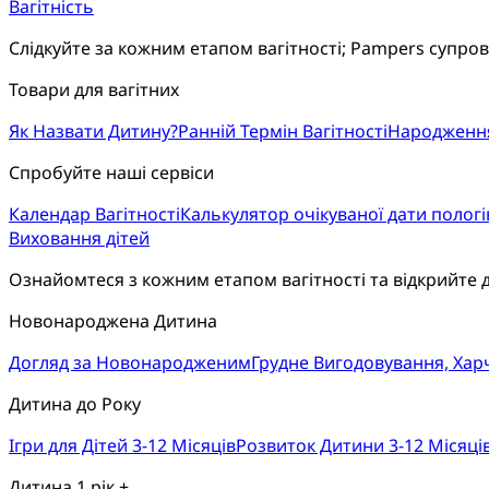
Вагітність
Слідкуйте за кожним етапом вагітності; Pampers супро
Товари для вагітних
Як Назвати Дитину?
Ранній Термін Вагітності
Народженн
Спробуйте наші сервіси
Календар Вагітності
Калькулятор очікуваної дати пологі
Виховання дітей
Ознайомтеся з кожним етапом вагітності та відкрийте 
Новонароджена Дитина
Догляд за Новонародженим
Грудне Вигодовування, Ха
Дитина до Року
Ігри для Дітей 3-12 Місяців
Розвиток Дитини 3-12 Місяці
Дитина 1 рік +