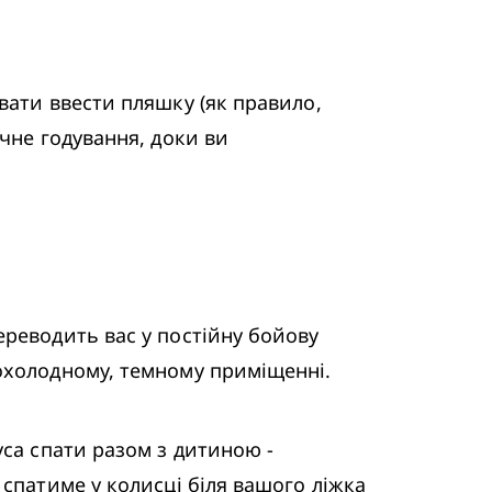
чне годування, доки ви 
рохолодному, темному приміщенні.
спатиме у колисці біля вашого ліжка 