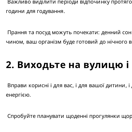
 Важливо виділити періоди відпочинку протягом дня, особливо у перші місяці вашої дитини, коли ви прокидаєтеся кожних дві-три 
години для годування.
 Прання та посуд можуть почекати: денний сон – це ваш час. Намагайтеся дрімати до обіду, а не після, і прокидайтеся до 16.00. Таким 
чином, ваш організм буде готовий до нічного в
2
.
Виходьте на вулицю і
 Вправи корисні і для вас, і для вашої дитини, і допомагають вам краще спати вночі. Крім того, свіже повітря сповнює нових мам 
енергією.
 Спробуйте планувати щоденні прогулянки щор