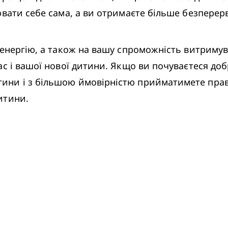
вати себе сама, а ви отримаєте більше безперерв
с і вашої нової дитини. Якщо ви почуваєтеся добр
ни і з більшою ймовірністю прийматимете прави
итини.