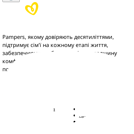
Pampers, якому довіряють десятиліттями, 
підтримує сім'ї на кожному етапі життя, 
забезпечуючи турботу, досвід та спадщину 
комфорту, що переходить з покоління в 
покоління.
Pampers
Більше від Pampers
Підгузки Pampers із
Зв'язатися з нами
ремінцем
Правові положення
Трусики Pampers
Заява про доступність
Вологі серветки
Kонфіденційності та
Правові положення