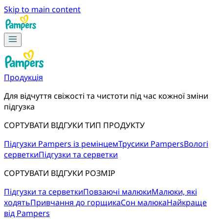
Skip to main content
Продукція
Для відчуття свіжості та чистоти під час кожної зміни 
підгузка
СОРТУВАТИ ВІДГУКИ ТИП ПРОДУКТУ
Підгузки Pampers із ремінцем
Трусики Pampers
Вологі
серветки
Підгузки та серветки
СОРТУВАТИ ВІДГУКИ РОЗМІР
Підгузки та серветки
Повзаючі малюки
Малюки, які
ходять
Привчання до горщика
Сон малюка
Найкраще
від Pampers