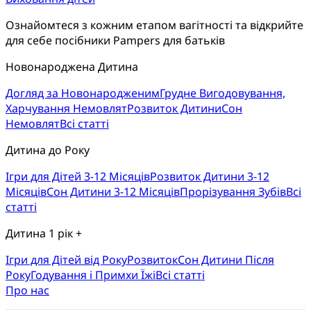
Ознайомтеся з кожним етапом вагітності та відкрийте 
для себе посібники Pampers для батьків
Новонароджена Дитина
Догляд за Новонародженим
Грудне Вигодовування,
Харчування Немовлят
Розвиток Дитини
Сон
Немовлят
Всі статті
Дитина до Року
Ігри для Дітей 3-12 Місяців
Розвиток Дитини 3-12
Місяців
Сон Дитини 3-12 Місяців
Прорізування Зубів
Всі
статті
Дитина 1 рік +
Ігри для Дітей від Року
Розвиток
Cон Дитини Після
Року
Годування і Примхи Їжі
Всі статті
Про нас