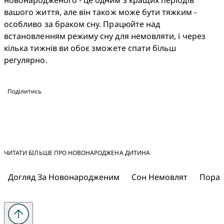
новонародженого - це одним з кращих періодів 
вашого життя, але він також може бути тяжким - 
особливо за браком сну. Працюйте над 
встановленням режиму сну для немовляти, і через 
кілька тижнів ви обоє зможете спати більш 
регулярно.
Поділитись
ЧИТАТИ БІЛЬШЕ ПРО НОВОНАРОДЖЕНА ДИТИНА
Догляд За Новонародженим
Сон Немовлят
Порад