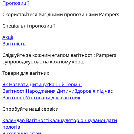
Пропозиції
Скористайтеся вигідними пропозиціями Pampers
Спеціальні пропозиції
Акції
Вагітність
Слідкуйте за кожним етапом вагітності; Pampers 
супроводжує вас на кожному кроці
Товари для вагітних
Як Назвати Дитину?
Ранній Термін
Вагітності
Народження Дитини
Здоров'я під час
Вагітності
Усі товари для вагітних
Спробуйте наші сервіси
Календар Вагітності
Калькулятор очікуваної дати
пологів
Виховання дітей