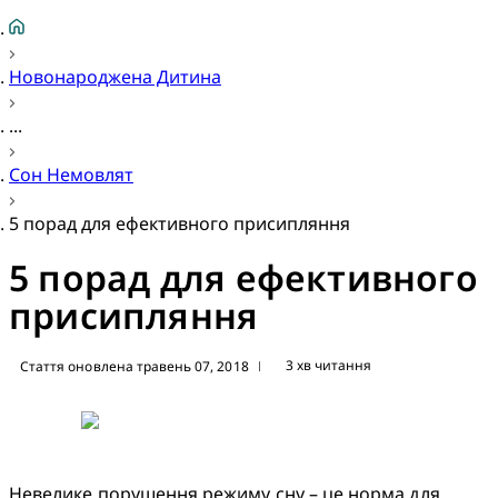
Новонароджена Дитина
...
Сон Немовлят
5 порад для ефективного присипляння
5 порад для ефективного
присипляння
3 хв читання
Стаття оновлена травень 07, 2018
|
Невелике порушення режиму сну – це норма для 