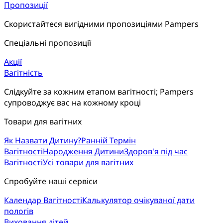
Пропозиції
Скористайтеся вигідними пропозиціями Pampers
Спеціальні пропозиції
Акції
Вагітність
Слідкуйте за кожним етапом вагітності; Pampers 
супроводжує вас на кожному кроці
Товари для вагітних
Як Назвати Дитину?
Ранній Термін
Вагітності
Народження Дитини
Здоров'я під час
Вагітності
Усі товари для вагітних
Спробуйте наші сервіси
Календар Вагітності
Калькулятор очікуваної дати
пологів
Виховання дітей