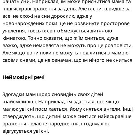
бачать сни. Наприклад, їм може приснитися мама та 
інші яскраві враження за день. Але їх сни, швидше за 
все, не схожі на сни дорослих, адже у 
новонарождених поки ще не розвинуте просторове 
уявлення, і весь їх світ обмежується дитячою 
кімнатою. Точно сказати, що ж їм сниться, дуже 
важко, адже немовлята не можуть про це розповісти. 
Але якщо вони поки не можуть поділитися з мамою 
своїми снами, це не означає, що їм нічого не сниться.
Неймовірні речі
Здогадки мам щодо сновидінь своїх дітей 
-найсміливіші. Наприклад, їм здається, що якщо 
малюк уві сні посміхається, йому сняться ангели. Інші 
стверджують, що дитині може снитися найяскравіше 
враження - власне народження, і тоді малюк 
відгукується уві сні.