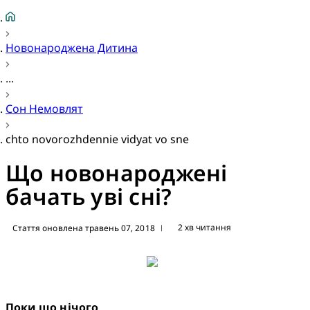
Новонароджена Дитина
...
Сон Немовлят
chto novorozhdennie vidyat vo sne
Що новонароджені
бачать уві сні?
2 хв читання
Стаття оновлена травень 07, 2018
|
Поки що нічого