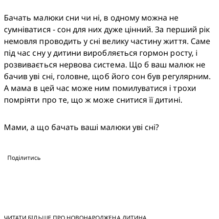
Бачать малюки сни чи ні, в одному можна не 
сумніватися - сон для них дуже цінний. За перший рік 
немовля проводить у сні велику частину життя. Саме 
під час сну у дитини виробляється гормон росту, і 
розвивається нервова система. Що б ваш малюк не 
бачив уві сні, головне, щоб його сон був регулярним. 
А мама в цей час може ним помилуватися і трохи 
помріяти про те, що ж може снитися її дитині.
Мами, а що бачать ваші малюки уві сні?
Поділитись
ЧИТАТИ БІЛЬШЕ ПРО НОВОНАРОДЖЕНА ДИТИНА