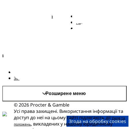
Pampers
Більше від Pampers
Підгузки Pampers із
Зв'язатися з нами
ремінцем
Правові положення
Трусики Pampers
Заява про доступність
Вологі серветки
Kонфіденційності та
Правові положення
AdChoices
Країна/регіон
Карта сайту
Сайт PG
Змінити країнa/регіон
Розширене меню
© 2026 Procter & Gamble
Усі права захищені. Використання інформації та
доступ до неї на цьому сайті підлягають дії
Умов та
Згода на обробку cookies
, викладених у нашому юридичному
положень