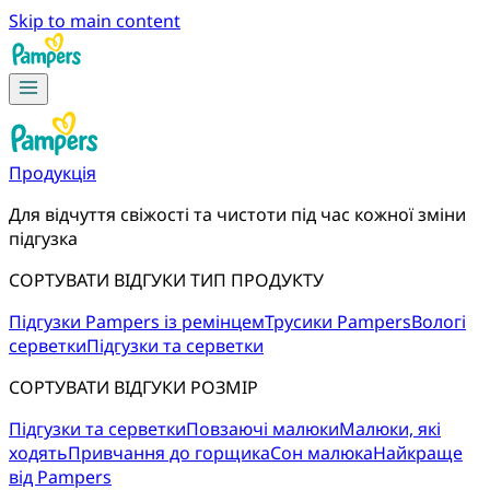
Skip to main content
Продукція
Для відчуття свіжості та чистоти під час кожної зміни 
підгузка
СОРТУВАТИ ВІДГУКИ ТИП ПРОДУКТУ
Підгузки Pampers із ремінцем
Трусики Pampers
Вологі
серветки
Підгузки та серветки
СОРТУВАТИ ВІДГУКИ РОЗМІР
Підгузки та серветки
Повзаючі малюки
Малюки, які
ходять
Привчання до горщика
Сон малюка
Найкраще
від Pampers