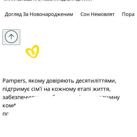
Догляд За Новонародженим
Сон Немовлят
Порад
Pampers, якому довіряють десятиліттями, 
підтримує сім'ї на кожному етапі життя, 
забезпечуючи турботу, досвід та спадщину 
комфорту, що переходить з покоління в 
покоління.