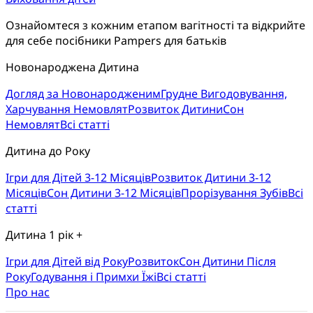
Ознайомтеся з кожним етапом вагітності та відкрийте 
для себе посібники Pampers для батьків
Новонароджена Дитина
Догляд за Новонародженим
Грудне Вигодовування,
Харчування Немовлят
Розвиток Дитини
Сон
Немовлят
Всі статті
Дитина до Року
Ігри для Дітей 3-12 Місяців
Розвиток Дитини 3-12
Місяців
Сон Дитини 3-12 Місяців
Прорізування Зубів
Всі
статті
Дитина 1 рік +
Ігри для Дітей від Року
Розвиток
Cон Дитини Після
Року
Годування і Примхи Їжі
Всі статті
Про нас