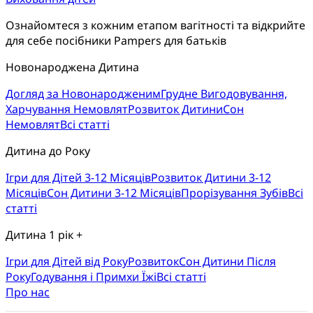
Ознайомтеся з кожним етапом вагітності та відкрийте 
для себе посібники Pampers для батьків
Новонароджена Дитина
Догляд за Новонародженим
Грудне Вигодовування,
Харчування Немовлят
Розвиток Дитини
Сон
Немовлят
Всі статті
Дитина до Року
Ігри для Дітей 3-12 Місяців
Розвиток Дитини 3-12
Місяців
Сон Дитини 3-12 Місяців
Прорізування Зубів
Всі
статті
Дитина 1 рік +
Ігри для Дітей від Року
Розвиток
Cон Дитини Після
Року
Годування і Примхи Їжі
Всі статті
Про нас