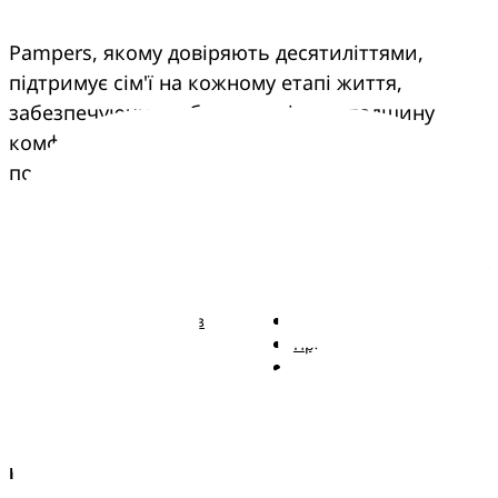
Pampers, якому довіряють десятиліттями, 
підтримує сім'ї на кожному етапі життя, 
забезпечуючи турботу, досвід та спадщину 
комфорту, що переходить з покоління в 
покоління.
Pampers
Більше від Pampers
Підгузки Pampers із
Зв'язатися з нами
ремінцем
Правові положення
Трусики Pampers
Заява про доступність
Вологі серветки
Kонфіденційності та
Правові положення
AdChoices
Країна/регіон