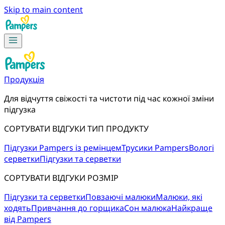
Skip to main content
Продукція
Для відчуття свіжості та чистоти під час кожної зміни 
підгузка
СОРТУВАТИ ВІДГУКИ ТИП ПРОДУКТУ
Підгузки Pampers із ремінцем
Трусики Pampers
Вологі
серветки
Підгузки та серветки
СОРТУВАТИ ВІДГУКИ РОЗМІР
Підгузки та серветки
Повзаючі малюки
Малюки, які
ходять
Привчання до горщика
Сон малюка
Найкраще
від Pampers