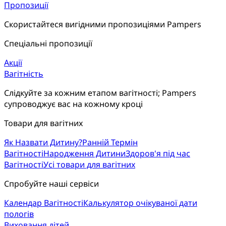
Пропозиції
Скористайтеся вигідними пропозиціями Pampers
Спеціальні пропозиції
Акції
Вагітність
Слідкуйте за кожним етапом вагітності; Pampers 
супроводжує вас на кожному кроці
Товари для вагітних
Як Назвати Дитину?
Ранній Термін
Вагітності
Народження Дитини
Здоров'я під час
Вагітності
Усі товари для вагітних
Спробуйте наші сервіси
Календар Вагітності
Калькулятор очікуваної дати
пологів
Виховання дітей