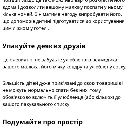
поїздці? Якщо це так, можливо варто розкласти його 
вдома і дозволити вашому малюку поспати у ньому 
кілька ночей. Він матиме нагоду випробувати його, 
що допоможе дитині підготуватися до користування 
цим ліжком у готелі.
Упакуйте деяких друзів
Це очевидно: не забудьте улюбленого ведмедика 
вашого малюка, його м'яку ковдру та улюблену соску.
Більшість дітей дуже прив'язані до своїх товаришів і 
не можуть нормально спати без них, тому 
обов'язково включіть її улюбленця (або кількох) до 
вашого пакувального списку. 
Подумайте про простір