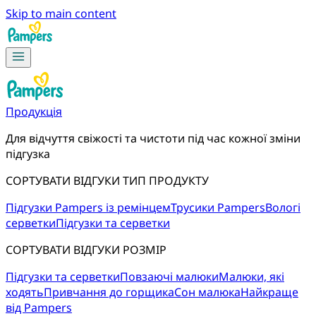
Skip to main content
Продукція
Для відчуття свіжості та чистоти під час кожної зміни 
підгузка
СОРТУВАТИ ВІДГУКИ ТИП ПРОДУКТУ
Підгузки Pampers із ремінцем
Трусики Pampers
Вологі
серветки
Підгузки та серветки
СОРТУВАТИ ВІДГУКИ РОЗМІР
Підгузки та серветки
Повзаючі малюки
Малюки, які
ходять
Привчання до горщика
Сон малюка
Найкраще
від Pampers