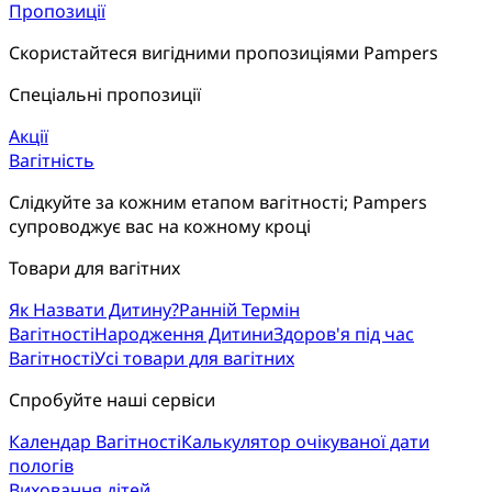
Пропозиції
Скористайтеся вигідними пропозиціями Pampers
Спеціальні пропозиції
Акції
Вагітність
Слідкуйте за кожним етапом вагітності; Pampers 
супроводжує вас на кожному кроці
Товари для вагітних
Як Назвати Дитину?
Ранній Термін
Вагітності
Народження Дитини
Здоров'я під час
Вагітності
Усі товари для вагітних
Спробуйте наші сервіси
Календар Вагітності
Калькулятор очікуваної дати
пологів
Виховання дітей