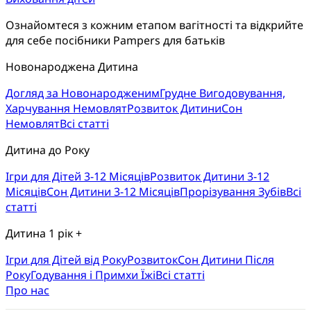
Ознайомтеся з кожним етапом вагітності та відкрийте 
для себе посібники Pampers для батьків
Новонароджена Дитина
Догляд за Новонародженим
Грудне Вигодовування,
Харчування Немовлят
Розвиток Дитини
Сон
Немовлят
Всі статті
Дитина до Року
Ігри для Дітей 3-12 Місяців
Розвиток Дитини 3-12
Місяців
Сон Дитини 3-12 Місяців
Прорізування Зубів
Всі
статті
Дитина 1 рік +
Ігри для Дітей від Року
Розвиток
Cон Дитини Після
Року
Годування і Примхи Їжі
Всі статті
Про нас