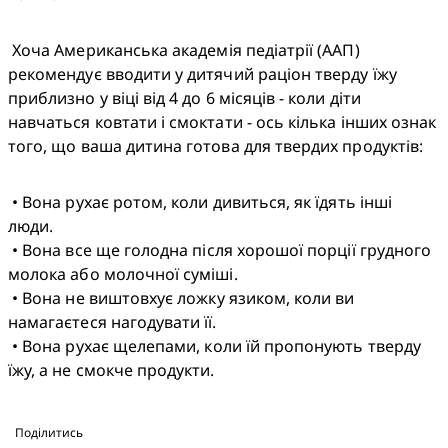
 Хоча Американська академія педіатрії (AAП) 
рекомендує вводити у дитячий раціон тверду їжу 
приблизно у віці від 4 до 6 місяців - коли діти 
навчаться ковтати і смоктати - ось кілька інших ознак 
того, що ваша дитина готова для твердих продуктів:
 • Вона рухає ротом, коли дивиться, як їдять інші 
люди.

 • Вона все ще голодна після хорошої порції грудного 
молока або молочної суміші.

 • Вона не виштовхує ложку язиком, коли ви 
намагаєтеся нагодувати її.

 • Вона рухає щелепами, коли їй пропонують тверду 
їжу, а не смокче продукти.
Поділитись