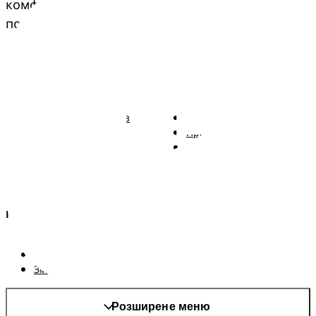
комфорту, що переходить з покоління в 
покоління.
Pampers
Більше від Pampers
Підгузки Pampers із
Зв'язатися з нами
ремінцем
Правові положення
Трусики Pampers
Заява про доступність
Вологі серветки
Kонфіденційності та
Правові положення
AdChoices
Країна/регіон
Карта сайту
Сайт PG
Змінити країнa/регіон
Розширене меню